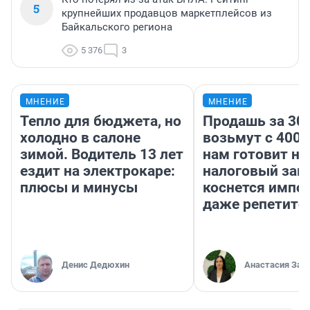
5
крупнейших продавцов маркетплейсов из
Байкальского региона
5 376
3
МНЕНИЕ
МНЕНИЕ
Тепло для бюджета, но
Продашь за 300
холодно в салоне
возьмут с 4000
зимой. Водитель 13 лет
нам готовит н
ездит на электрокаре:
налоговый зако
плюсы и минусы
коснется импор
даже репетито
Денис Дедюхин
Анастасия Зав