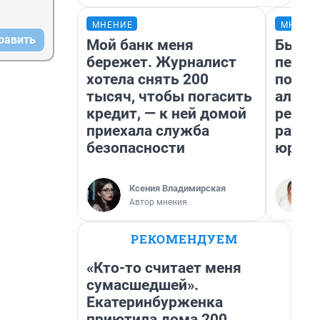
МНЕНИЕ
МНЕНИ
равить
Мой банк меня
Был до
бережет. Журналист
пенси
хотела снять 200
повис
тысяч, чтобы погасить
алиме
кредит, — к ней домой
реаль
приехала служба
разбо
безопасности
юрист
Ксения Владимирская
Автор мнения
РЕКОМЕНДУЕМ
«Кто-то считает меня
сумасшедшей».
Екатеринбурженка
приютила дома 200