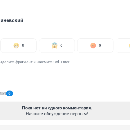
риневский
0
0
0
ыделите фрагмент и нажмите Ctrl+Enter
ИИ
0
Пока нет ни одного комментария.
Начните обсуждение первым!