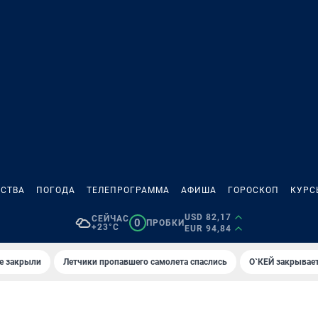
СТВА
ПОГОДА
ТЕЛЕПРОГРАММА
АФИША
ГОРОСКОП
КУРС
USD 82,17
СЕЙЧАС
0
ПРОБКИ
+23°C
EUR 94,84
е закрыли
Летчики пропавшего самолета спаслись
О`КЕЙ закрывает