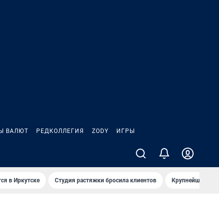
Ы ВАЛЮТ
РЕДКОЛЛЕГИЯ
ZODY
ИГРЫ
ся в Иркутске
Студия растяжки бросила клиентов
Крупнейшие про