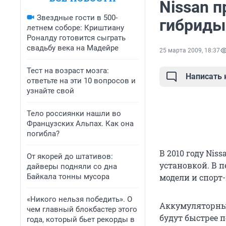
Nissan п
Звездные гости в 500-
гибриды
летнем соборе: Криштиану
Роналду готовится сыграть
свадьбу века на Мадейре
25 марта 2009, 18:37
Тест на возраст мозга:
Написать
ответьте на эти 10 вопросов и
узнайте свой
Тело россиянки нашли во
Французских Альпах. Как она
погибла?
В 2010 году Niss
От якорей до штативов:
установкой. В 
дайверы подняли со дна
Байкала тонны мусора
модели и спорт-
«Никого нельзя победить». О
Аккумуляторные
чем главный блокбастер этого
будут быстрее 
года, который бьет рекорды в