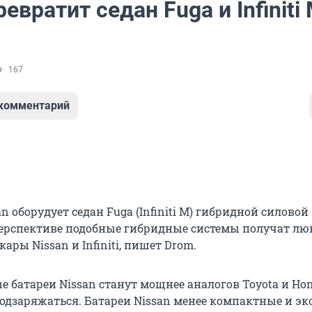
ревратит седан Fuga и Infiniti
167
 комментарий
an оборудует седан Fuga (Infiniti M) гибридной силовой
перспективе подобные гибридные системы получат лю
кары Nissan и Infiniti, пишет Drom.
 батареи Nissan станут мощнее аналогов Toyota и Ho
подзаряжаться. Батареи Nissan менее компактные и э