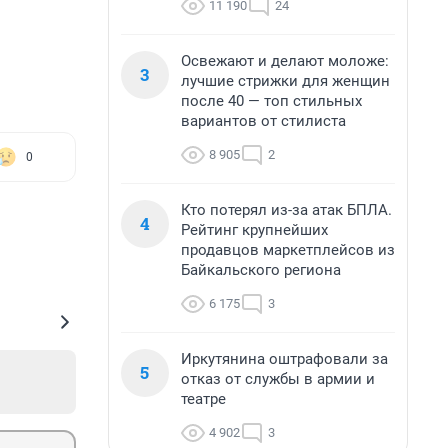
11 190
24
Освежают и делают моложе:
3
лучшие стрижки для женщин
после 40 — топ стильных
вариантов от стилиста
8 905
2
0
Кто потерял из-за атак БПЛА.
4
Рейтинг крупнейших
продавцов маркетплейсов из
Байкальского региона
6 175
3
Иркутянина оштрафовали за
5
отказ от службы в армии и
театре
4 902
3