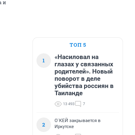
a и
ТОП 5
«Насиловал на
1
глазах у связанных
родителей». Новый
поворот в деле
убийства россиян в
Таиланде
13 493
7
О`КЕЙ закрывается в
2
Иркутске