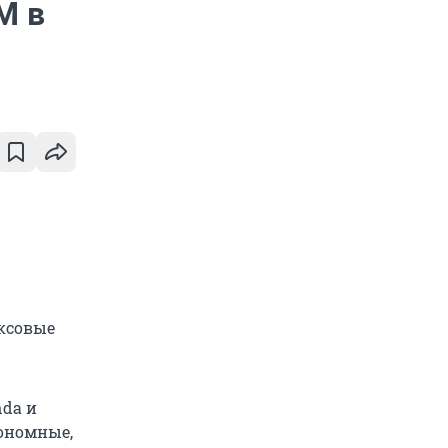
 M в
ксовые
nda и
кономные,