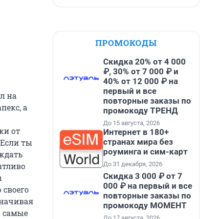
ПРОМОКОДЫ
Скидка 20% от 4 000
₽, 30% от 7 000 ₽ и
40% от 12 000 ₽ на
первый и все
л на
повторные заказы по
пекс, а
промокоду ТРЕНД
До 15 августа, 2026
ки от
Интернет в 180+
странах мира без
 Если ты
роуминга и сим-карт
уждать
До 31 декабря, 2026
атливо
Скидка 3 000 ₽ от 7
ы
000 ₽ на первый и все
 своего
повторные заказы по
дначивая
промокоду МОМЕНТ
а самые
До 17 августа, 2026