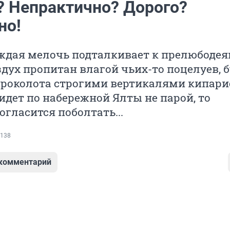
? Непрактично? Дорого?
но!
ждая мелочь подталкивает к прелюбодея
дух пропитан влагой чьих-то поцелуев, 
проколота строгими вертикалями кипарис
 идет по набережной Ялты не парой, то
огласится поболтать...
138
 комментарий