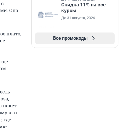
 с
Скидка 11% на все
ми. Она
курсы
До 31 августа, 2026
ое плато,
Все промокоды
ое
в
 где
ном
есть
оза,
ю пакет
ому что
, где
их-