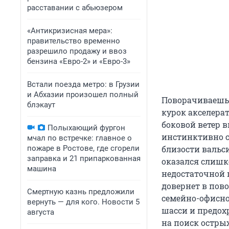
расставании с абьюзером
«Антикризисная мера»:
правительство временно
разрешило продажу и ввоз
бензина «Евро-2» и «Евро-3»
Встали поезда метро: в Грузии
и Абхазии произошел полный
Поворачиваешь 
блэкаут
курок акселера
боковой ветер 
Полыхающий фургон
инстинктивно с
мчал по встречке: главное о
пожаре в Ростове, где сгорели
близости вальс
заправка и 21 припаркованная
оказался слишко
машина
недостаточной 
довернет в пов
Смертную казнь предложили
семейно-офисно
вернуть — для кого. Новости 5
шасси и предох
августа
на поиск остры