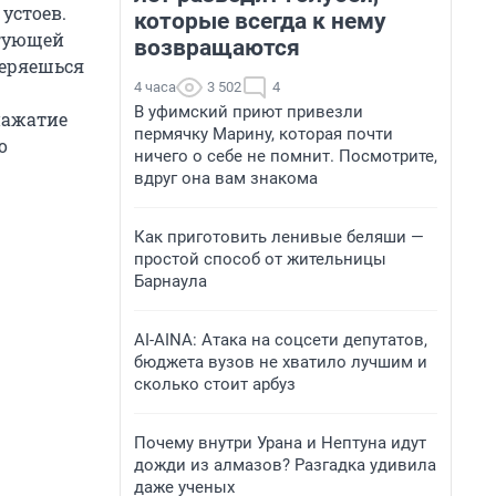
устоев.
которые всегда к нему
игующей
возвращаются
теряешься
4 часа
3 502
4
В уфимский приют привезли
нажатие
пермячку Марину, которая почти
о
ничего о себе не помнит. Посмотрите,
вдруг она вам знакома
Как приготовить ленивые беляши —
простой способ от жительницы
Барнаула
AI-AINA: Атака на соцсети депутатов,
бюджета вузов не хватило лучшим и
сколько стоит арбуз
Почему внутри Урана и Нептуна идут
дожди из алмазов? Разгадка удивила
даже ученых