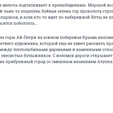
 мелочь подталкивает к прелюбодеянию. Морской во
й чьих-то поцелуев, буйная зелень гор проколота стр
арисов, и если кто-то идет по набережной Ялты не па
сится поболтать...
не горы Ай-Петри на южном побережье Крыма напом
етнего художника, который еще не умеет рисовать пр
 между теплолюбивыми деревьями и каменными отко
увесистых булыжников. С изломов дороги открывает
на прибрежный город со смешным названием Алупка