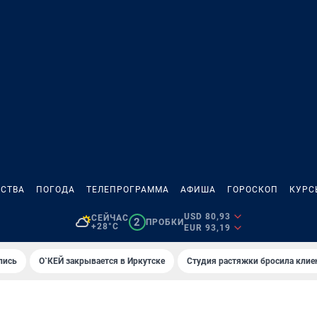
СТВА
ПОГОДА
ТЕЛЕПРОГРАММА
АФИША
ГОРОСКОП
КУРС
USD 80,93
СЕЙЧАС
2
ПРОБКИ
+28°C
EUR 93,19
лись
О`КЕЙ закрывается в Иркутске
Студия растяжки бросила клие