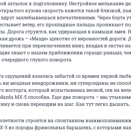
ой затылок к подголовнику. Нестройное мелькание де
открытого кузова скорость кажется такой близкой, п
ы вдруг захлебываешься впечатлениями. Через борта у
естывает ветер, его прохладные пальцы проникают п
сы. Дорога струится, как удирающая в камыши змея. Н
кая дрожь – «Мазде» щекотно от неровностей дороги. 
ивается при переключениях вниз, впадая в экстаз на 
щие знают о нашем приближении гораздо раньше, ч
очередного глухого поворота.
та ощущений казалась забытой со времен первой любв
дь ни мощные внедорожники, ни суперседаны не спос
го восторга, который испытываешь весной, сев на вел
Mazda MX-5 способна. Еще два поворота – мы утыкаем
ну и снова переходим на шаг. Как тут легко дышать..
олетности строятся на спонтанном взаимопонимании
X-5 из породы фривольных барышень, с которыми на