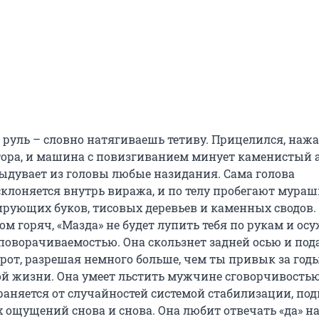
руль – словно натягиваешь тетиву. Прицелился, нажа
тора, и машина с повизгиванием минует каменистый а
выдувает из головы любые назидания. Сама голова
клоняется внутрь виража, и по телу пробегают мураш
ирующих буков, тисовых деревьев и каменных сводов.
м горяч, «Мазда» не будет лупить тебя по рукам и ос
поворачиваемостью. Она скользнет задней осью и под
орот, разрешая немного больше, чем ты привык за год
й жизни. Она умеет льстить мужчине сговорчивостью
раняется от случайностей системой стабилизации, по
х ощущений снова и снова. Она любит отвечать «да» н