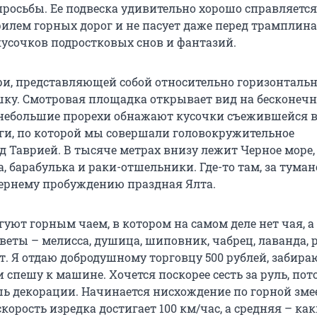
росьбы. Ее подвеска удивительно хорошо справляется
лем горных дорог и не пасует даже перед трамплина
кусочков подростковых снов и фантазий.
ри, представляющей собой относительно горизонтальн
ку. Смотровая площадка открывает вид на бесконечн
 небольшие прорехи обнажают кусочки съежившейся 
ги, по которой мы совершали головокружительное
 Таврией. В тысяче метрах внизу лежит Черное море,
, барабулька и раки-отшельники. Где-то там, за тума
чернему пробуждению праздная Ялта.
уют горным чаем, в котором на самом деле нет чая, а 
еты – мелисса, душица, шиповник, чабрец, лаванда, р
. Я отдаю добродушному торговцу 500 рублей, забира
и спешу к машине. Хочется поскорее сесть за руль, пот
шь декорации. Начинается нисхождение по горной змее
орость изредка достигает 100 км/час, а средняя – как