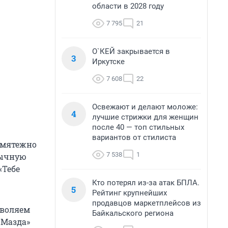
области в 2028 году
7 795
21
О`КЕЙ закрывается в
3
Иркутске
7 608
22
Освежают и делают моложе:
4
лучшие стрижки для женщин
после 40 — топ стильных
вариантов от стилиста
змятежно
7 538
1
бычную
«Тебе
Кто потерял из-за атак БПЛА.
5
Рейтинг крупнейших
продавцов маркетплейсов из
зволяем
Байкальского региона
«Мазда»