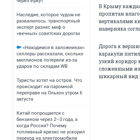
через Иркут
В Крыму каждая
пропитан влаго
Наследие, которое чудом не
вертикалями кип
развалилось: транспортный
эксперт разнес миф о
наверняка согла
«вечных» советских дорогах
Дорога к верши
«Находимся в заложниках»:
каракули пятил
селлеры рассказали, сколько
миллионов потеряли из-за
узкий коридор
ударов по складам WB
сложенными из 
шикарный вид 
Туристы хотят на остров. Что
происходит на паромной
переправе на Ольхон утром 6
августа
Китай попрощается с
бензином через 2–3 года, а
когда Россия? Почему
топливный кризис не ускорил
переход на электромобили