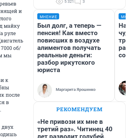
5 321
3
ревьев
ьянящей и
МНЕНИЕ
МНЕНИ
тлого
Был долг, а теперь —
Насле
од майку
пенсия! Как вместо
чудом
а руле
повисших в воздухе
транс
Двигатель
алиментов получать
разне
7000 об/
реальные деньги:
совет
ем мы
разбор иркутского
юриста
и к
обны
Маргарита Ярошенко
ик после
ся в
РЕКОМЕНДУЕМ
.
«Не привози их мне в
 двух
третий раз». Читинец 40
ходишь
лет разводит голубей,