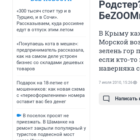
Родстер
«300 тысяч стоит тур и в
БеZOOM
Турцию, и в Сочи».
Рассказываем, куда россияне
едут в отпуск этим летом
В Крыму ка
Морской воз
«Покупаешь кота в мешке»:
зелень гор 
предприниматель рассказала,
как на самом деле устроен
если кто-то
бизнес со складами дешевых
наверняка с
товаров
Подарок на 18-летие от
7 июля 2010, 15:26
мошенников: как новая схема
с «переоформлением» номера
Написать
оставит вас без денег
В поселок просят не
приезжать. В Шаманке на
ремонт закрыли популярный у
туристов подвесной мост