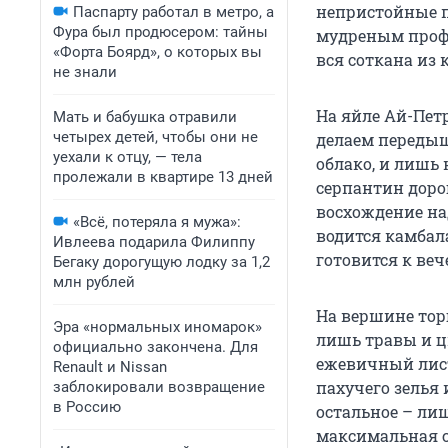
непристойные п
Паспарту работал в метро, а
Фура был продюсером: тайны
мудреным профи
«Форта Боярд», о которых вы
вся соткана из 
не знали
На яйле Ай-Пет
Мать и бабушка отравили
четырех детей, чтобы они не
делаем передыш
уехали к отцу, — тела
облако, и лишь
пролежали в квартире 13 дней
серпантин доро
восхождение над
«Всё, потеряла я мужа»:
водится камбала
Ивлеева подарила Филиппу
готовится к ве
Бегаку дорогущую лодку за 1,2
млн рублей
На вершине торг
Эра «нормальных иномарок»
лишь травы и цв
официально закончена. Для
ежевичный лист
Renault и Nissan
пахучего зелья 
заблокировали возвращение
в Россию
остальное – ли
максимальная ск