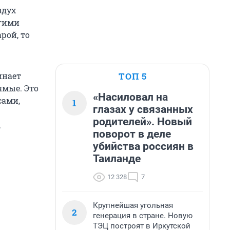
здух
огими
рой, то
ТОП 5
инает
ямые. Это
«Насиловал на
сами,
1
глазах у связанных
родителей». Новый
.
поворот в деле
убийства россиян в
Таиланде
12 328
7
Крупнейшая угольная
2
генерация в стране. Новую
ТЭЦ построят в Иркутской