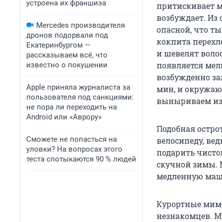
устроена их франшиза
притискивает м
возбуждает. Из 
Mercedes производителя
опасной, что т
дронов подорвали под
кокпита перехл
Екатеринбургом —
и шевелят воло
рассказываем всё, что
появляется мел
известно о покушении
возбужденно зал
Apple приняла журналиста за
мин, и окружаю
пользователя под санкциями:
выныриваем из 
не пора ли переходить на
Android или «Аврору»
Подобная остро
Сможете не попасться на
велосипеду, ве
уловки? На вопросах этого
подарить чисто
теста спотыкаются 90 % людей
скучной зимы. 
медленную маши
Курортные мим
незнакомцев. M