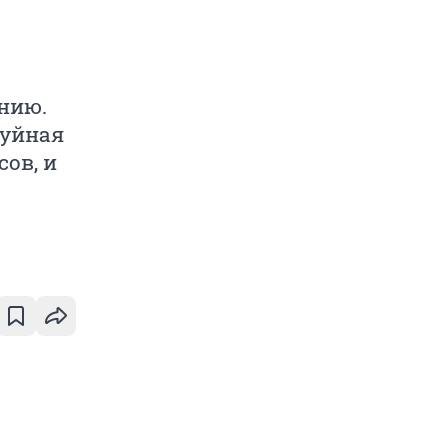
нию.
буйная
ов, и