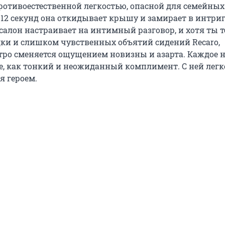
ротивоестественной легкостью, опасной для семейных 
 12 секунд она откидывает крышу и замирает в интр
 салон настраивает на интимный разговор, и хотя ты 
дки и слишком чувственных объятий сидений Recaro,
тро сменяется ощущением новизны и азарта. Каждое 
ее, как тонкий и неожиданный комплимент. С ней легк
я героем.