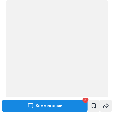
Политика использования cookies
Рекомендательные системы
Пользовательское соглашение сервиса «Подписка без баннерной
рекламы»
Политика конфиденциальности и обработки персональных данных и
правила использования сайта
© ООО «Сеть городских порталов»
© ООО «Интернет Технологии»
0
Комментарии