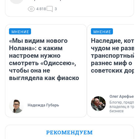
4 818
3
МНЕНИЕ
МНЕНИЕ
«Мы видим нового
Наследие, кото
Нолана»: с каким
чудом не разва
настроем нужно
транспортный 
смотреть «Одиссею»,
разнес миф о 
чтобы она не
советских доро
выглядела как фиаско
Олег Арефьев
Блогер, предпри
Надежда Губарь
владелец в тра
бизнесе
РЕКОМЕНДУЕМ