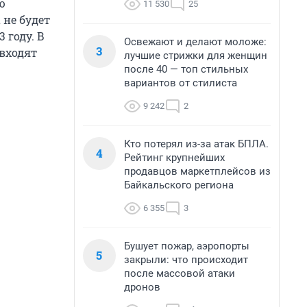
ю
11 530
25
 не будет
 году. В
Освежают и делают моложе:
3
входят
лучшие стрижки для женщин
после 40 — топ стильных
вариантов от стилиста
9 242
2
Кто потерял из-за атак БПЛА.
4
Рейтинг крупнейших
продавцов маркетплейсов из
Байкальского региона
6 355
3
Бушует пожар, аэропорты
5
закрыли: что происходит
после массовой атаки
дронов