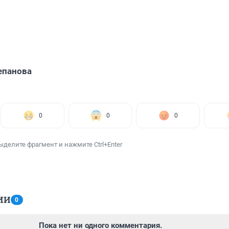
епанова
0
0
0
ыделите фрагмент и нажмите Ctrl+Enter
ИИ
0
Пока нет ни одного комментария.