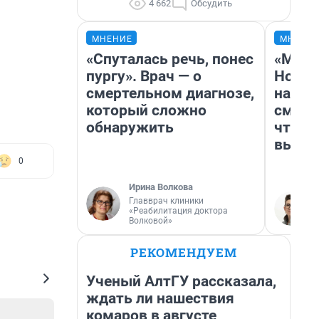
4 662
Обсудить
МНЕНИЕ
МНЕНИ
«Спуталась речь, понес
«Мы в
пургу». Врач — о
Нолан
смертельном диагнозе,
настр
который сложно
смотр
обнаружить
чтобы
выгля
0
Ирина Волкова
Главврач клиники
«Реабилитация доктора
Волковой»
РЕКОМЕНДУЕМ
Ученый АлтГУ рассказала,
ждать ли нашествия
комаров в августе