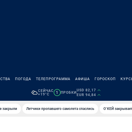
СТВА
ПОГОДА
ТЕЛЕПРОГРАММА
АФИША
ГОРОСКОП
КУРС
USD 82,17
СЕЙЧАС
1
ПРОБКИ
+19°C
EUR 94,84
е закрыли
Летчики пропавшего самолета спаслись
О`КЕЙ закрывает