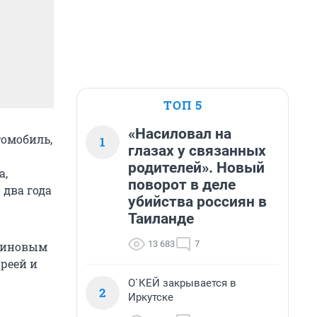
ТОП 5
«Насиловал на
омобиль,
1
глазах у связанных
родителей». Новый
а,
поворот в деле
 два года
убийства россиян в
Таиланде
13 683
7
нзиновым
ареей и
О`КЕЙ закрывается в
2
Иркутске