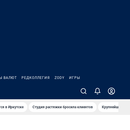
Ы ВАЛЮТ
РЕДКОЛЛЕГИЯ
ZODY
ИГРЫ
ся в Иркутске
Студия растяжки бросила клиентов
Крупнейшие про