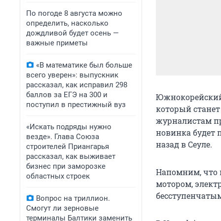
По погоде 8 августа можно
определить, насколько
дождливой будет осень —
важные приметы
«В математике был больше
всего уверен»: выпускник
рассказал, как исправил 298
баллов за ЕГЭ на 300 и
Южнокорейский
поступил в престижный вуз
который станет 
журналистам пр
«Искать подряды нужно
новинка будет п
везде». Глава Союза
назад в Сеуле.
строителей Приангарья
рассказал, как выживает
бизнес при заморозке
Напомним, что 
областных строек
мотором, электр
бесступенчатым
Вопрос на триллион.
Смогут ли зерновые
терминалы Балтики заменить