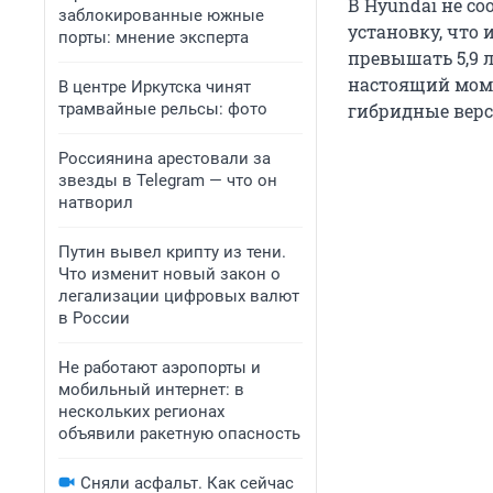
В Hyundai не со
заблокированные южные
установку, что 
порты: мнение эксперта
превышать 5,9 л
настоящий моме
В центре Иркутска чинят
трамвайные рельсы: фото
гибридные версии
Россиянина арестовали за
звезды в Telegram — что он
натворил
Путин вывел крипту из тени.
Что изменит новый закон о
легализации цифровых валют
в России
Не работают аэропорты и
мобильный интернет: в
нескольких регионах
объявили ракетную опасность
Сняли асфальт. Как сейчас