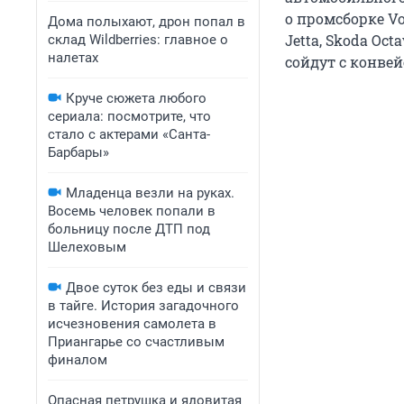
о промсборке V
Дома полыхают, дрон попал в
Jetta, Skoda Oct
склад Wildberries: главное о
налетах
сойдут с конвей
Круче сюжета любого
сериала: посмотрите, что
стало с актерами «Санта-
Барбары»
Младенца везли на руках.
Восемь человек попали в
больницу после ДТП под
Шелеховым
Двое суток без еды и связи
в тайге. История загадочного
исчезновения самолета в
Приангарье со счастливым
финалом
Опасная петрушка и ядовитая