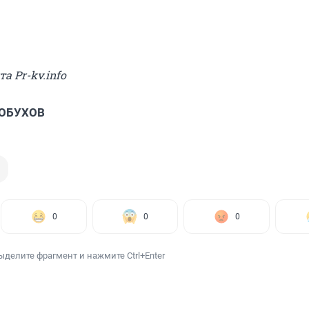
та Pr-kv.info
 ОБУХОВ
0
0
0
ыделите фрагмент и нажмите Ctrl+Enter