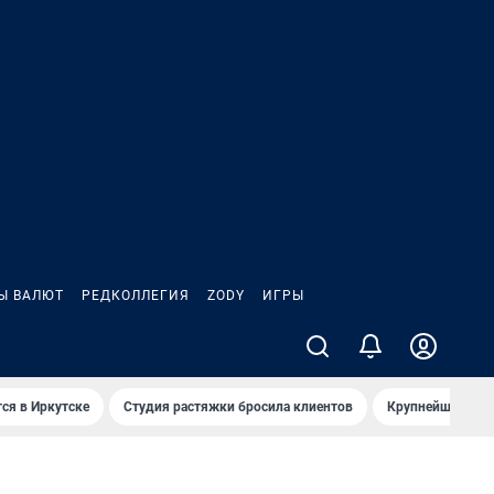
Ы ВАЛЮТ
РЕДКОЛЛЕГИЯ
ZODY
ИГРЫ
ся в Иркутске
Студия растяжки бросила клиентов
Крупнейшие про