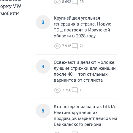
8 693
23
сборку VW
втомобили
Крупнейшая угольная
3
генерация в стране. Новую
ТЭЦ построят в Иркутской
области в 2028 году
7 915
21
Освежают и делают моложе:
4
лучшие стрижки для женщин
после 40 — топ стильных
вариантов от стилиста
7 758
1
Кто потерял из-за атак БПЛА.
5
Рейтинг крупнейших
продавцов маркетплейсов из
Байкальского региона