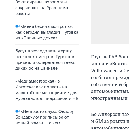
Воют сирены, аэропорты
закрывают: на Урал летят
ракеты
«Меня бесила моя роль»:
как сегодня выглядит Пуговка
из «Папиных дочек»
Будут преследовать жертву
Группа ГАЗ бол
несколько метров. Туристов
призвали остерегаться гнезд
маркой «Волга»,
диких ос на Байкале
Volkswagen и Ge
сообщил презид
«Медиамастерская» в
собственный бр
Иркутске: как попасть на
автомобильным 
масштабное мероприятие для
иностранными 
журналистов, пиарщиков и HR
«Не просто слух»: Федору
Бо Андерсон та
Бондарчуку приписывают
и GM за рамки 
новый роман — с кем
автомобильного