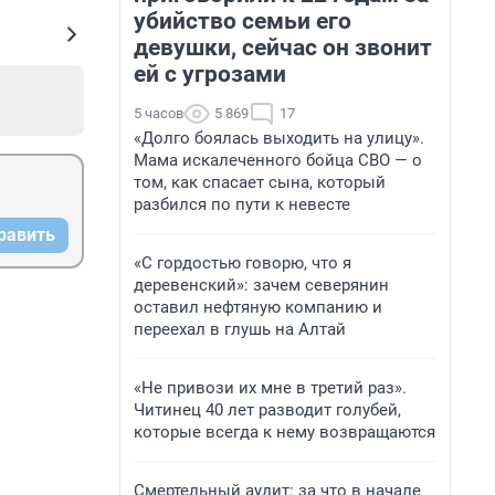
убийство семьи его
девушки, сейчас он звонит
ей с угрозами
5 часов
5 869
17
«Долго боялась выходить на улицу».
Мама искалеченного бойца СВО — о
том, как спасает сына, который
разбился по пути к невесте
равить
«С гордостью говорю, что я
деревенский»: зачем северянин
оставил нефтяную компанию и
переехал в глушь на Алтай
«Не привози их мне в третий раз».
Читинец 40 лет разводит голубей,
которые всегда к нему возвращаются
Смертельный аудит: за что в начале