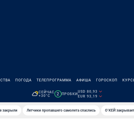
СТВА
ПОГОДА
ТЕЛЕПРОГРАММА
АФИША
ГОРОСКОП
КУРС
USD 80,93
СЕЙЧАС
2
ПРОБКИ
+30°C
EUR 93,19
е закрыли
Летчики пропавшего самолета спаслись
О`КЕЙ закрывает