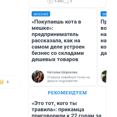
5 445
3
МНЕНИЕ
МНЕНИ
«Покупаешь кота в
Прода
мешке»:
возьм
предприниматель
нам г
рассказала, как на
налог
самом деле устроен
косне
бизнес со складами
даже 
дешевых товаров
Наталья Шорохова
Открыла кофейную точку на
деньги соцразвития
0
РЕКОМЕНДУЕМ
«Это тот, кого ты
травила»: прикамца
приговорили к 22 годам за