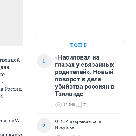
ТОП 5
«Насиловал на
ственной
1
глазах у связанных
 для
родителей». Новый
pe
поворот в деле
ь
убийства россиян в
в России
Таиланде
с
12 548
7
тво с VW
О`КЕЙ закрывается в
2
Иркутске
глашению