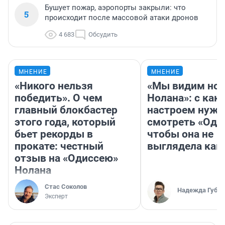
Бушует пожар, аэропорты закрыли: что
5
происходит после массовой атаки дронов
4 683
Обсудить
МНЕНИЕ
МНЕНИЕ
«Никого нельзя
«Мы видим нов
победить». О чем
Нолана»: с как
главный блокбастер
настроем нужн
этого года, который
смотреть «Оди
бьет рекорды в
чтобы она не
прокате: честный
выглядела как
отзыв на «Одиссею»
Нолана
Стас Соколов
Надежда Губар
Эксперт