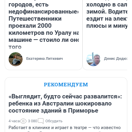
городов, есть
холодно в сало
недофинансированные».
зимой. Водител
Путешественники
ездит на элект
проехали 2000
плюсы и мину
километров по Уралу на
машине — стоило ли оно
того
Екатерина Литкевич
Денис Дедюхи
РЕКОМЕНДУЕМ
«Выглядит, будто сейчас развалится»:
ребенка из Австралии шокировало
состояние зданий в Приморье
4 часа
3 080
Обсудить
Работает в клинике и играет в театре — что известно