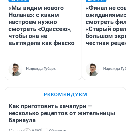
«Мы видим нового
«Финал не совп
Нолана»: с каким
ожиданиями»: 
настроем нужно
смотреть фил
смотреть «Одиссею»,
«Старый орел» 
чтобы она не
большом экран
выглядела как фиаско
честная рецен
Надежда Губарь
Надежда Губар
РЕКОМЕНДУЕМ
Как приготовить хачапури —
несколько рецептов от жительницы
Барнаула
12 часов
6 362
Обсудить