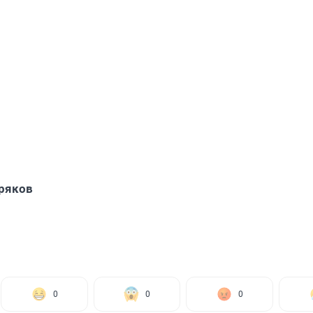
ряков
0
0
0