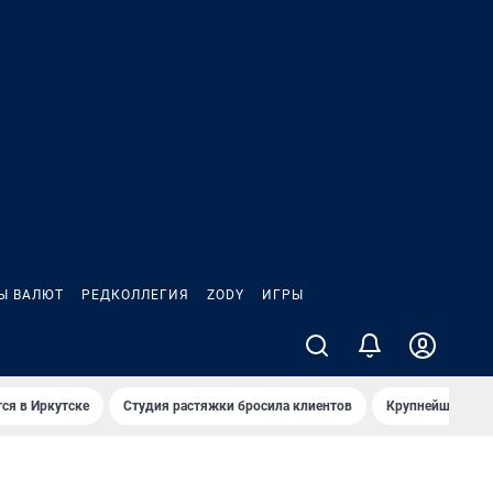
Ы ВАЛЮТ
РЕДКОЛЛЕГИЯ
ZODY
ИГРЫ
ся в Иркутске
Студия растяжки бросила клиентов
Крупнейшие про