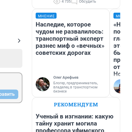
4 735
Обсудить
МНЕНИЕ
МНЕНИ
Наследие, которое
«Нико
чудом не развалилось:
побед
транспортный эксперт
главн
разнес миф о «вечных»
этого
советских дорогах
бьет 
прока
отзыв
Нолан
Олег Арефьев
Блогер, предприниматель,
владелец в транспортном
бизнесе
равить
РЕКОМЕНДУЕМ
Ученый в изгнании: какую
тайну хранит могила
профессора уфимского