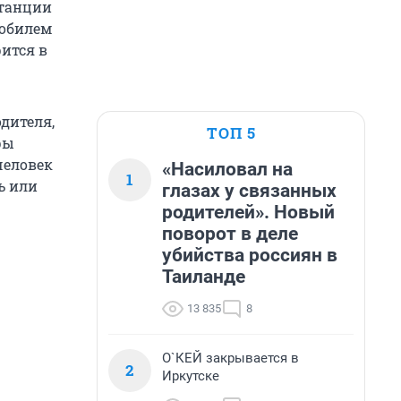
станции
мобилем
ится в
одителя,
ТОП 5
ры
человек
«Насиловал на
1
ь или
глазах у связанных
родителей». Новый
поворот в деле
убийства россиян в
Таиланде
13 835
8
О`КЕЙ закрывается в
2
Иркутске