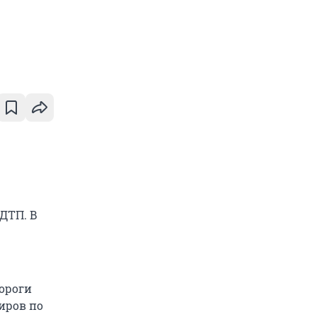
 ДТП. В
ороги
иров по