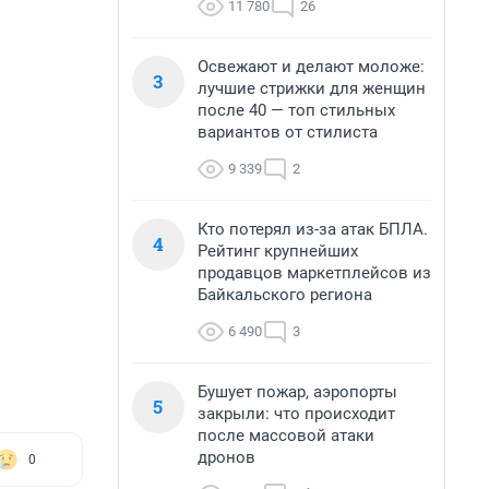
11 780
26
Освежают и делают моложе:
3
лучшие стрижки для женщин
после 40 — топ стильных
вариантов от стилиста
9 339
2
Кто потерял из-за атак БПЛА.
4
Рейтинг крупнейших
продавцов маркетплейсов из
Байкальского региона
6 490
3
Бушует пожар, аэропорты
5
закрыли: что происходит
после массовой атаки
дронов
0