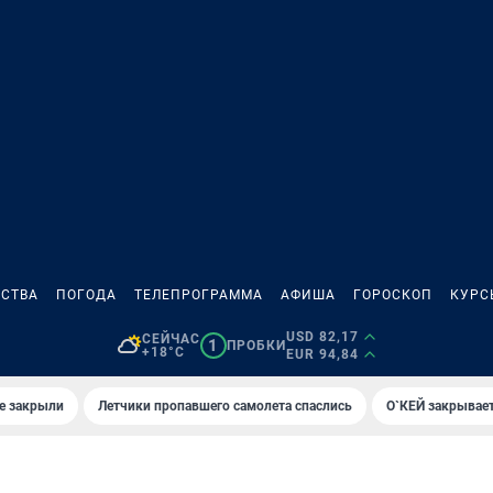
СТВА
ПОГОДА
ТЕЛЕПРОГРАММА
АФИША
ГОРОСКОП
КУРС
USD 82,17
СЕЙЧАС
1
ПРОБКИ
+18°C
EUR 94,84
е закрыли
Летчики пропавшего самолета спаслись
О`КЕЙ закрывает