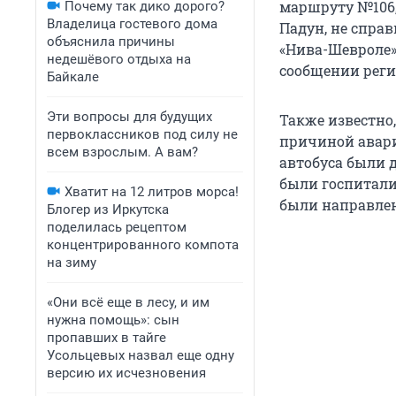
маршруту №106,
Почему так дико дорого?
Владелица гостевого дома
Падун, не спра
объяснила причины
«Нива-Шевроле»
недешёвого отдыха на
сообщении реги
Байкале
Эти вопросы для будущих
Также известно,
первоклассников под силу не
причиной авари
всем взрослым. А вам?
автобуса были 
были госпитал
Хватит на 12 литров морса!
были направлен
Блогер из Иркутска
поделилась рецептом
концентрированного компота
на зиму
«Они всё еще в лесу, и им
нужна помощь»: сын
пропавших в тайге
Усольцевых назвал еще одну
версию их исчезновения