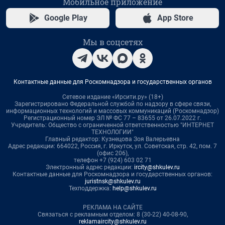
Мобильное приложение
Google Play
App Store
Мы в соцсетях
Контактные данные для Роскомнадзора и государственных органов
Сетевое издание «Ирсити.ру» (18+)
Зарегистрировано Федеральной службой по надзору в сфере связи,
информационных технологий и массовых коммуникаций (Роскомнадзор)
Регистрационный номер ЭЛ № ФС 77 – 83655 от 26.07.2022 г.
Учредитель: Общество с ограниченной ответственностью "ИНТЕРНЕТ
ТЕХНОЛОГИИ"
Главный редактор: Кузнецова Зоя Валерьевна
Адрес редакции: 664022, Россия, г. Иркутск, ул. Советская, стр. 42, пом. 7
(офис 206),
телефон +7 (924) 603 02 71
Электронный адрес редакции:
ircity@shkulev.ru
Контактные данные для Роскомнадзора и государственных органов:
juristnsk@shkulev.ru
Техподдержка:
help@shkulev.ru
РЕКЛАМА НА САЙТЕ
Связаться с рекламным отделом: 8 (30-22) 40-08-90,
reklamaircity@shkulev.ru