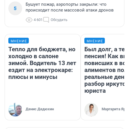
Бушует пожар, аэропорты закрыли: что
5
происходит после массовой атаки дронов
4 601
Обсудить
МНЕНИЕ
МНЕНИЕ
Тепло для бюджета, но
Был долг, а те
холодно в салоне
пенсия! Как вм
зимой. Водитель 13 лет
повисших в во
ездит на электрокаре:
алиментов пол
плюсы и минусы
реальные день
разбор иркутск
юриста
Денис Дедюхин
Маргарита Яро