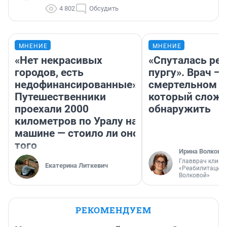
4 802
Обсудить
МНЕНИЕ
МНЕНИЕ
«Нет некрасивых
«Спуталась реч
городов, есть
пургу». Врач — 
недофинансированные».
смертельном д
Путешественники
который слож
проехали 2000
обнаружить
километров по Уралу на
машине — стоило ли оно
того
Ирина Волкова
Главврач клини
Екатерина Литкевич
«Реабилитация 
Волковой»
РЕКОМЕНДУЕМ