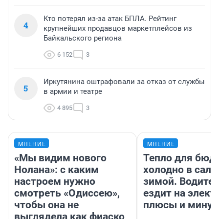
Кто потерял из-за атак БПЛА. Рейтинг
4
крупнейших продавцов маркетплейсов из
Байкальского региона
6 152
3
Иркутянина оштрафовали за отказ от службы
5
в армии и театре
4 895
3
МНЕНИЕ
МНЕНИЕ
«Мы видим нового
Тепло для бюд
Нолана»: с каким
холодно в сало
настроем нужно
зимой. Водител
смотреть «Одиссею»,
ездит на элект
чтобы она не
плюсы и мину
выглядела как фиаско