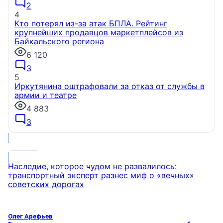
2
4
Кто потерял из-за атак БПЛА. Рейтинг
крупнейших продавцов маркетплейсов из
Байкальского региона
6 120
3
5
Иркутянина оштрафовали за отказ от службы в
армии и театре
4 883
3
МНЕНИЕ
Наследие, которое чудом не развалилось:
транспортный эксперт разнес миф о «вечных»
советских дорогах
Олег Арефьев