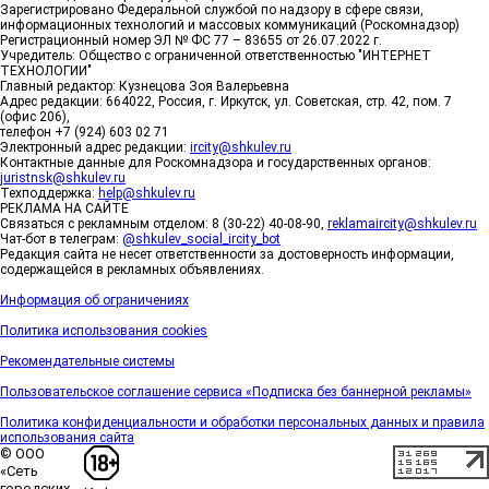
Зарегистрировано Федеральной службой по надзору в сфере связи,
информационных технологий и массовых коммуникаций (Роскомнадзор)
Регистрационный номер ЭЛ № ФС 77 – 83655 от 26.07.2022 г.
Учредитель: Общество с ограниченной ответственностью "ИНТЕРНЕТ
ТЕХНОЛОГИИ"
Главный редактор: Кузнецова Зоя Валерьевна
Адрес редакции: 664022, Россия, г. Иркутск, ул. Советская, стр. 42, пом. 7
(офис 206),
телефон +7 (924) 603 02 71
Электронный адрес редакции:
ircity@shkulev.ru
Контактные данные для Роскомнадзора и государственных органов:
juristnsk@shkulev.ru
Техподдержка:
help@shkulev.ru
РЕКЛАМА НА САЙТЕ
Связаться с рекламным отделом: 8 (30-22) 40-08-90,
reklamaircity@shkulev.ru
Чат-бот в телеграм:
@shkulev_social_ircity_bot
Редакция сайта не несет ответственности за достоверность информации,
содержащейся в рекламных объявлениях.
Информация об ограничениях
Политика использования cookies
Рекомендательные системы
Пользовательское соглашение сервиса «Подписка без баннерной рекламы»
Политика конфиденциальности и обработки персональных данных и правила
использования сайта
© ООО
«Сеть
городских