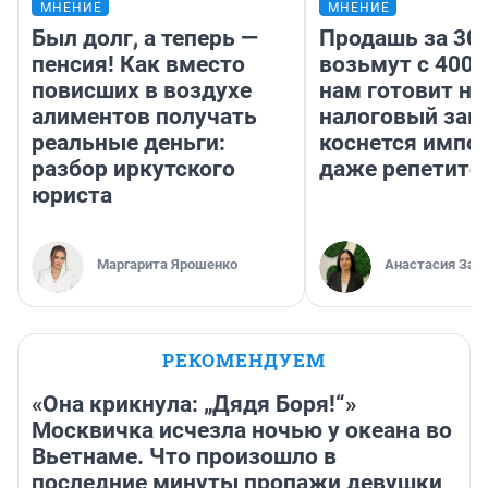
МНЕНИЕ
МНЕНИЕ
Был долг, а теперь —
Продашь за 300
пенсия! Как вместо
возьмут с 4000
повисших в воздухе
нам готовит н
алиментов получать
налоговый зако
реальные деньги:
коснется импор
разбор иркутского
даже репетито
юриста
Маргарита Ярошенко
Анастасия Зав
РЕКОМЕНДУЕМ
«Она крикнула: „Дядя Боря!“»
Москвичка исчезла ночью у океана во
Вьетнаме. Что произошло в
последние минуты пропажи девушки