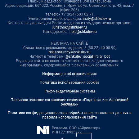
Главный редактор: Кузнецова Зоя Валерьевна
Адрес редакции: 664022, Россия, г. Иркутск, ул. Советская, стр. 42, пом. 7
(офис 206),
телефон +7 (924) 603 02 71
Электронный адрес редакции:
ircity@shkulev.ru
Контактные данные для Роскомнадзора и государственных органов:
juristnsk@shkulev.ru
Техподдержка:
help@shkulev.ru
РЕКЛАМА НА САЙТЕ
Связаться с рекламным отделом: 8 (30-22) 40-08-90,
reklamaircity@shkulev.ru
Чат-бот в телеграм:
@shkulev_social_ircity_bot
Редакция сайта не несет ответственности за достоверность
информации, содержащейся в рекламных объявлениях.
Информация об ограничениях
Политика использования cookies
Рекомендательные системы
Пользовательское соглашение сервиса «Подписка без баннерной
рекламы»
Политика конфиденциальности и обработки персональных данных и
правила использования сайта