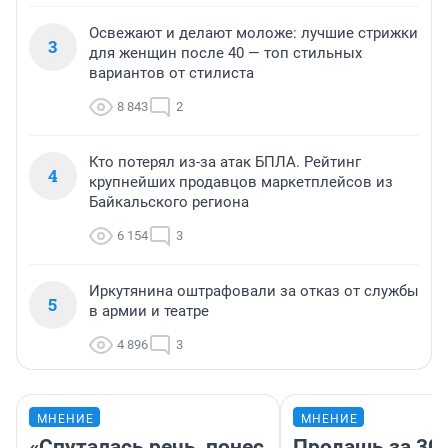
Освежают и делают моложе: лучшие стрижки
3
для женщин после 40 — топ стильных
вариантов от стилиста
8 843
2
Кто потерял из-за атак БПЛА. Рейтинг
4
крупнейших продавцов маркетплейсов из
Байкальского региона
6 154
3
Иркутянина оштрафовали за отказ от службы
5
в армии и театре
4 896
3
МНЕНИЕ
МНЕНИЕ
«Спуталась речь, понес
Продашь за 300