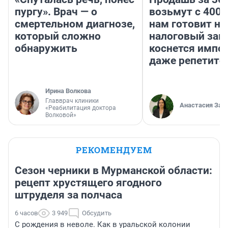
пургу». Врач — о
возьмут с 4000
смертельном диагнозе,
нам готовит н
который сложно
налоговый зако
обнаружить
коснется импор
даже репетито
Ирина Волкова
Главврач клиники
Анастасия Зав
«Реабилитация доктора
Волковой»
РЕКОМЕНДУЕМ
Сезон черники в Мурманской области:
рецепт хрустящего ягодного
штруделя за полчаса
6 часов
3 949
Обсудить
С рождения в неволе. Как в уральской колонии