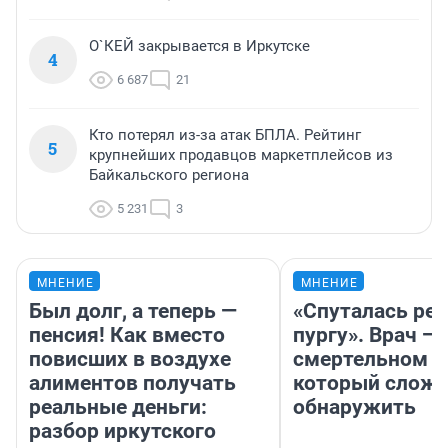
О`КЕЙ закрывается в Иркутске
4
6 687
21
Кто потерял из-за атак БПЛА. Рейтинг
5
крупнейших продавцов маркетплейсов из
Байкальского региона
5 231
3
МНЕНИЕ
МНЕНИЕ
Был долг, а теперь —
«Спуталась реч
пенсия! Как вместо
пургу». Врач — 
повисших в воздухе
смертельном д
алиментов получать
который слож
реальные деньги:
обнаружить
разбор иркутского