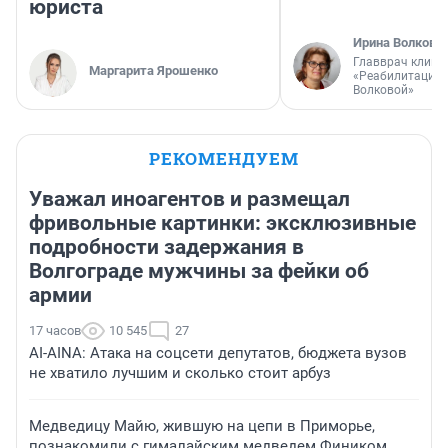
юриста
Ирина Волкова
Главврач клини
Маргарита Ярошенко
«Реабилитация 
Волковой»
РЕКОМЕНДУЕМ
Уважал иноагентов и размещал
фривольные картинки: эксклюзивные
подробности задержания в
Волгограде мужчины за фейки об
армии
17 часов
10 545
27
AI-AINA: Атака на соцсети депутатов, бюджета вузов
не хватило лучшим и сколько стоит арбуз
Медведицу Майю, жившую на цепи в Приморье,
познакомили с гималайским медведем Фиником