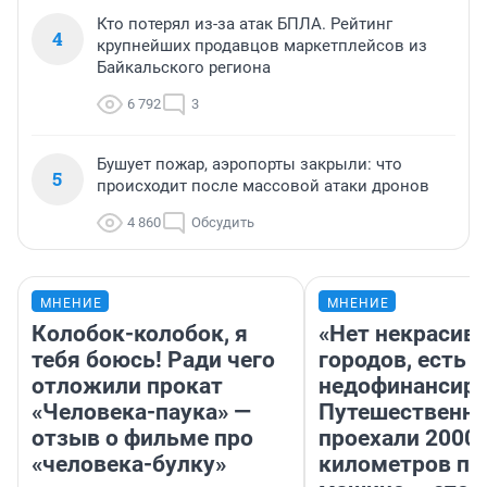
Кто потерял из-за атак БПЛА. Рейтинг
4
крупнейших продавцов маркетплейсов из
Байкальского региона
6 792
3
Бушует пожар, аэропорты закрыли: что
5
происходит после массовой атаки дронов
4 860
Обсудить
МНЕНИЕ
МНЕНИЕ
Колобок-колобок, я
«Нет некрасив
тебя боюсь! Ради чего
городов, есть
отложили прокат
недофинансиро
«Человека-паука» —
Путешественн
отзыв о фильме про
проехали 2000
«человека-булку»
километров по 