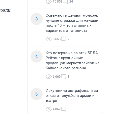
10 858
24
брали
Освежают и делают моложе:
3
лучшие стрижки для женщин
после 40 — топ стильных
вариантов от стилиста
8 653
2
Кто потерял из-за атак БПЛА.
4
Рейтинг крупнейших
продавцов маркетплейсов из
Байкальского региона
6 069
3
Иркутянина оштрафовали за
5
отказ от службы в армии и
театре
4 862
3