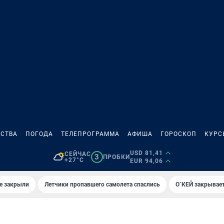
СТВА
ПОГОДА
ТЕЛЕПРОГРАММА
АФИША
ГОРОСКОП
КУРС
USD 81,41
СЕЙЧАС
3
ПРОБКИ
+27°C
EUR 94,06
е закрыли
Летчики пропавшего самолета спаслись
О`КЕЙ закрывает