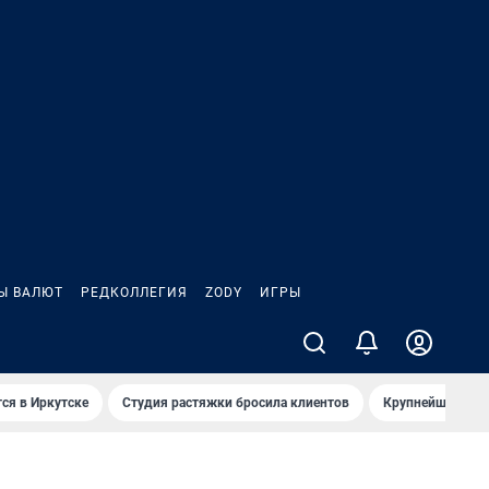
Ы ВАЛЮТ
РЕДКОЛЛЕГИЯ
ZODY
ИГРЫ
ся в Иркутске
Студия растяжки бросила клиентов
Крупнейшие про