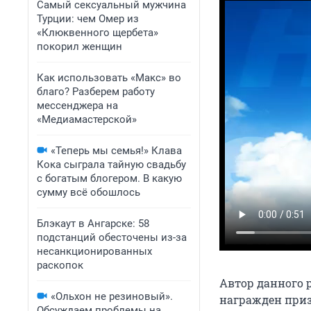
Самый сексуальный мужчина
Турции: чем Омер из
«Клюквенного щербета»
покорил женщин
Как использовать «Макс» во
благо? Разберем работу
мессенджера на
«Медиамастерской»
«Теперь мы семья!» Клава
Кока сыграла тайную свадьбу
с богатым блогером. В какую
сумму всё обошлось
Блэкаут в Ангарске: 58
подстанций обесточены из-за
несанкционированных
раскопок
Автор данного 
«Ольхон не резиновый».
награжден приз
Обсуждаем проблемы на