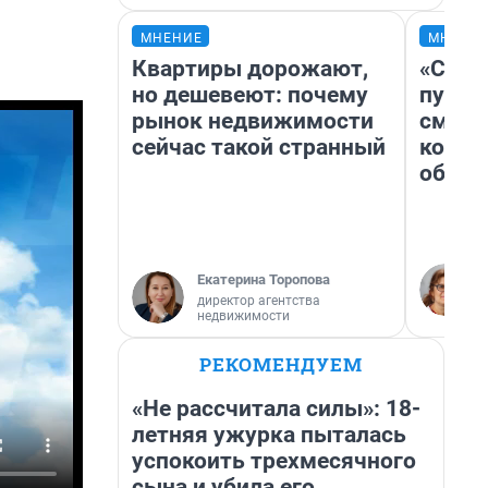
МНЕНИЕ
МНЕНИ
Квартиры дорожают,
«Спут
но дешевеют: почему
пургу»
рынок недвижимости
смерт
сейчас такой странный
котор
обнар
Екатерина Торопова
директор агентства
недвижимости
РЕКОМЕНДУЕМ
«Не рассчитала силы»: 18-
летняя ужурка пыталась
успокоить трехмесячного
сына и убила его