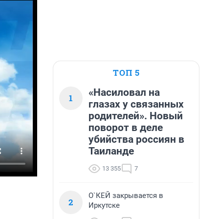
ТОП 5
«Насиловал на
1
глазах у связанных
родителей». Новый
поворот в деле
убийства россиян в
Таиланде
13 355
7
О`КЕЙ закрывается в
2
Иркутске