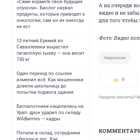
«Сами кормите свои будущие
А на очереди н
опухоли». Биолог назвал
видео и не заб
продукты, которые приводят к
для того чтобы
онкологии, сам он их никогда
не ест
Фото: Видео пол
12-летний Еремей из
Савватеевки вырастил
гигантскую тыкву — она весит
Нарушение
730 кг
Один переход по ссылке
изменил всё. Как мошенники
0
довели школьницу до
попытки поджога здания
Увидели опечатку? В
Беспилотники нацелились на
Урал: дрон ударил по складу
Wildberries — кадры
КОММЕНТАР
Попали в склад, сотрудники
сбегали в лес. Как