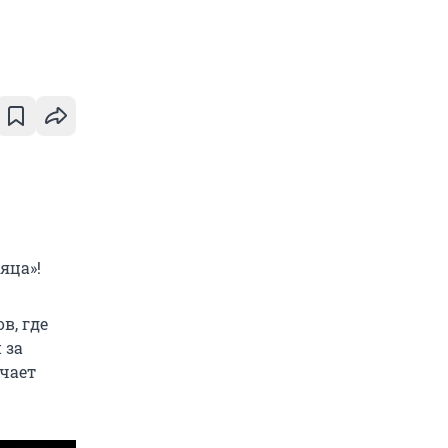
яца»!
в, где
 за
учает