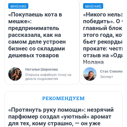
МНЕНИЕ
МНЕНИЕ
«Покупаешь кота в
«Никого нельз
мешке»:
победить». О ч
предприниматель
главный блокб
рассказала, как на
этого года, ко
самом деле устроен
бьет рекорды 
бизнес со складами
прокате: честн
дешевых товаров
отзыв на «Оди
Нолана
Наталья Шорохова
Стас Соколов
Открыла кофейную точку на
Эксперт
деньги соцразвития
РЕКОМЕНДУЕМ
«Протянуть руку помощи»: незрячий
парфюмер создал «уютный» аромат
для тех, кому страшно, — он уже