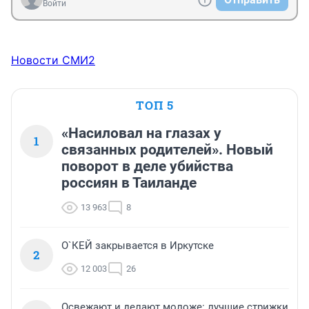
Войти
Новости СМИ2
ТОП 5
«Насиловал на глазах у
1
связанных родителей». Новый
поворот в деле убийства
россиян в Таиланде
13 963
8
О`КЕЙ закрывается в Иркутске
2
12 003
26
Освежают и делают моложе: лучшие стрижки