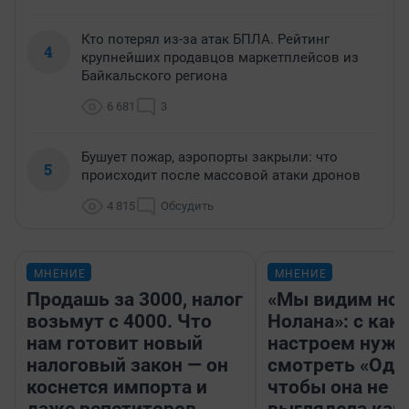
Кто потерял из-за атак БПЛА. Рейтинг
4
крупнейших продавцов маркетплейсов из
Байкальского региона
6 681
3
Бушует пожар, аэропорты закрыли: что
5
происходит после массовой атаки дронов
4 815
Обсудить
МНЕНИЕ
МНЕНИЕ
Продашь за 3000, налог
«Мы видим нов
возьмут с 4000. Что
Нолана»: с как
нам готовит новый
настроем нужн
налоговый закон — он
смотреть «Оди
коснется импорта и
чтобы она не
даже репетиторов
выглядела как