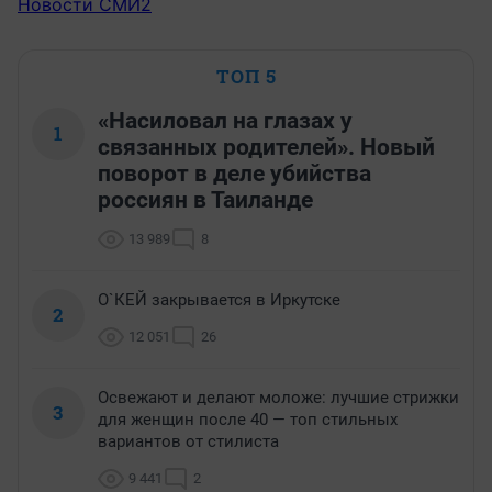
Новости СМИ2
ТОП 5
«Насиловал на глазах у
1
связанных родителей». Новый
поворот в деле убийства
россиян в Таиланде
13 989
8
О`КЕЙ закрывается в Иркутске
2
12 051
26
Освежают и делают моложе: лучшие стрижки
3
для женщин после 40 — топ стильных
вариантов от стилиста
9 441
2