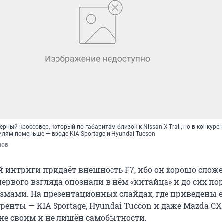
ерный кроссовер, который по габаритам близок к Nissan X-Trail, но в конкуре
лям поменьше — вроде KIA Sportage и Hyundai Tucson
нов
 интриги придаёт внешность F7, ибо он хорошо сложе
 первого взгляда опознали в нём «китайца» и до сих по
змами. На презентационных слайдах, где приведены е
енты — KIA Sportage, Hyundai Tuccon и даже Mazda CX-
не своим и не лишён самобытности.