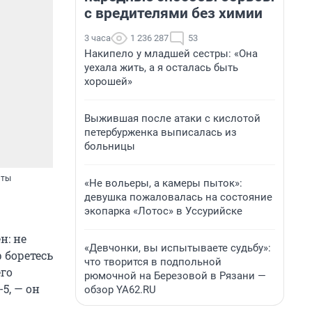
с вредителями без химии
3 часа
1 236 287
53
Накипело у младшей сестры: «Она
уехала жить, а я осталась быть
хорошей»
Выжившая после атаки с кислотой
петербурженка выписалась из
больницы
нты
«Не вольеры, а камеры пыток»:
девушка пожаловалась на состояние
экопарка «Лотос» в Уссурийске
н: не
«Девчонки, вы испытываете судьбу»:
р боретесь
что творится в подпольной
го
рюмочной на Березовой в Рязани —
5, — он
обзор YA62.RU