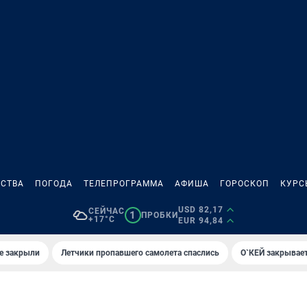
СТВА
ПОГОДА
ТЕЛЕПРОГРАММА
АФИША
ГОРОСКОП
КУРС
USD 82,17
СЕЙЧАС
1
ПРОБКИ
+17°C
EUR 94,84
е закрыли
Летчики пропавшего самолета спаслись
О`КЕЙ закрывает