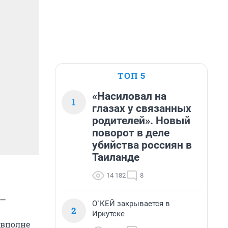
ТОП 5
«Насиловал на
1
глазах у связанных
родителей». Новый
поворот в деле
убийства россиян в
Таиланде
14 182
8
 —
О`КЕЙ закрывается в
2
Иркутске
 вполне