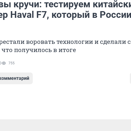
вы кручи: тестируем китайск
р Haval F7, который в Росси
естали воровать технологии и сделали с
т что получилось в итоге
0
755
 комментарий