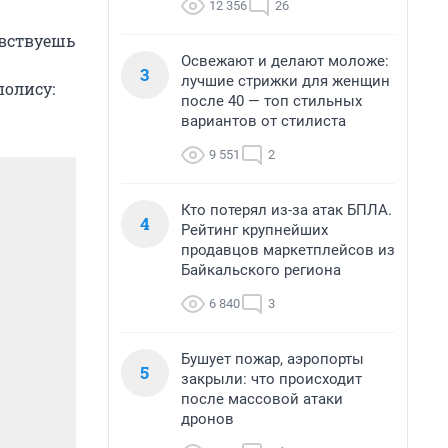
12 356
26
увствуешь
Освежают и делают моложе:
3
лучшие стрижки для женщин
полису:
после 40 — топ стильных
вариантов от стилиста
9 551
2
Кто потерял из-за атак БПЛА.
4
Рейтинг крупнейших
продавцов маркетплейсов из
Байкальского региона
6 840
3
Бушует пожар, аэропорты
5
закрыли: что происходит
после массовой атаки
дронов