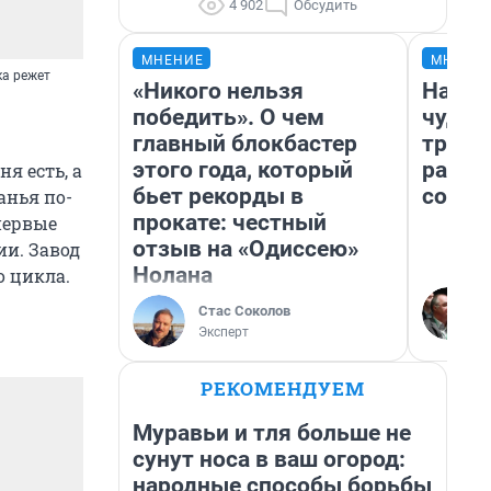
4 902
Обсудить
МНЕНИЕ
МНЕНИ
ка режет
«Никого нельзя
Насле
победить». О чем
чудом
главный блокбастер
транс
этого года, который
разне
я есть, а
бьет рекорды в
совет
анья по-
прокате: честный
впервые
отзыв на «Одиссею»
и. Завод
Нолана
о цикла.
Стас Соколов
Эксперт
РЕКОМЕНДУЕМ
Муравьи и тля больше не
сунут носа в ваш огород:
народные способы борьбы