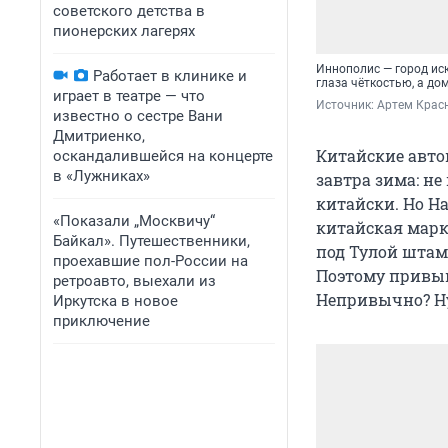
советского детства в
пионерских лагерях
Иннополис — город иск
Работает в клинике и
глаза чёткостью, а д
играет в театре — что
Источник: 
Артем Крас
известно о сестре Вани
Дмитриенко,
Китайские автом
оскандалившейся на концерте
в «Лужниках»
завтра зима: не
китайски. Но Ha
«Показали „Москвичу“
китайская марк
Байкал». Путешественники,
под Тулой штам
проехавшие пол-России на
Поэтому привыка
ретроавто, выехали из
Непривычно? Ну
Иркутска в новое
приключение