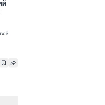
ий
и
воё