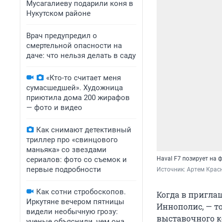
Мусагалиеву подарили коня в
Нукутском районе
Врач предупредил о
смертельной опасности на
даче: что нельзя делать в саду
«Кто-то считает меня
сумасшедшей». Художница
приютила дома 200 жирафов
— фото и видео
Как снимают детективный
триллер про «свинцового
маньяка» со звездами
сериалов: фото со съемок и
Haval F7 позирует на 
первые подробности
Источник: 
Артем Крас
Как сотни стробоскопов.
Когда в приглаш
Иркутяне вечером пятницы
Иннополис, — т
видели необычную грозу:
выставочного к
ученые объяснили, чем она