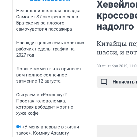
Хевейло
Незапланированная посадка.
кроссове
Самолет S7 экстренно сел в
Братске из-за плохого
надолго
самочувствия пассажира
Китайцы пер
Нас ждут целых семь коротких
рабочих недель: график на
шасси, и во
2027 год
30 сентября 2019, 11:0
Ловите момент: что принесет
вам полное солнечное
затмение 12 августа
Написать
Сыграем в «Ромашку»?
Простая головоломка,
которая взбодрит мозг не
хуже кофе
«У меня впервые в жизни
такое». Комику Азамату