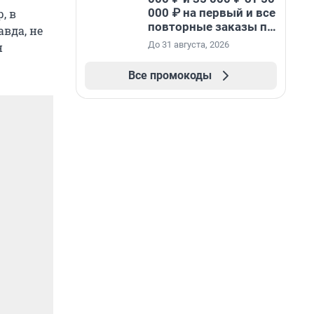
000 ₽ на первый и все
, в
повторные заказы по
вда, не
промокоду НАБЕРИ
До 31 августа, 2026
н
Все промокоды