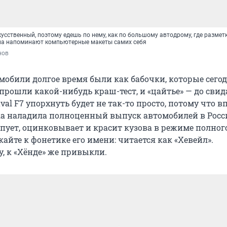
усственный, поэтому едешь по нему, как по большому автодрому, где размет
ома напоминают компьютерные макеты самих себя
нов
обили долгое время были как бабочки, которые сегодн
 прошли какой-нибудь краш-тест, и «цайтье» — до свид
val F7 упорхнуть будет не так-то просто, потому что 
а наладила полноценный выпуск автомобилей в Росси
пует, оцинковывает и красит кузова в режиме полног
йте к фонетике его имени: читается как «Хевейл».
, к «Хёнде» же привыкли.