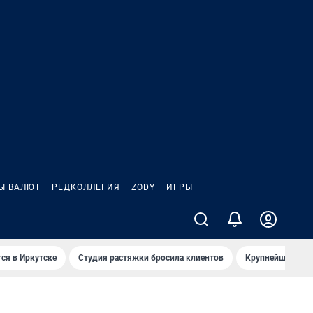
Ы ВАЛЮТ
РЕДКОЛЛЕГИЯ
ZODY
ИГРЫ
ся в Иркутске
Студия растяжки бросила клиентов
Крупнейшие про