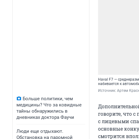
Haval F7 — среднеразм
набивается к автомоби
Источник: 
Артем Крас
Больше политики, чем
медицины? Что за ковидные
Дополнительной
тайны обнаружились в
говорите, что с
дневниках доктора Фаучи
с лицевыми спа
основные конкур
Люди еще отдыхают.
смотрится впол
Обстановка на паромной