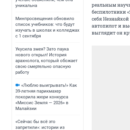
реальным науч
уникальна
беспилотники «
себя Незнайкой 
Минпросвещения обновило
список учебников: что будут
автопилот и выс
изучать в школах и колледжах
выглядит он кру
с 1 сентября
Укусила змея? Зато паука
нового открыл! История
арахнолога, который обожает
свою смертельно опасную
работу
«Люблю выигрывать!» Как
39-летняя парикмахер
покорила жюри конкурса
«Миссис Земля — 2026» в
Малайзии
«Сейчас бы всё это
запретили»: истории из