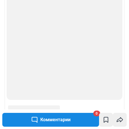
Политика конфиденциальности и обработки персональных данных и
правила использования сайта
© ООО «Сеть городских порталов»
© ООО «Интернет Технологии»
0
Комментарии