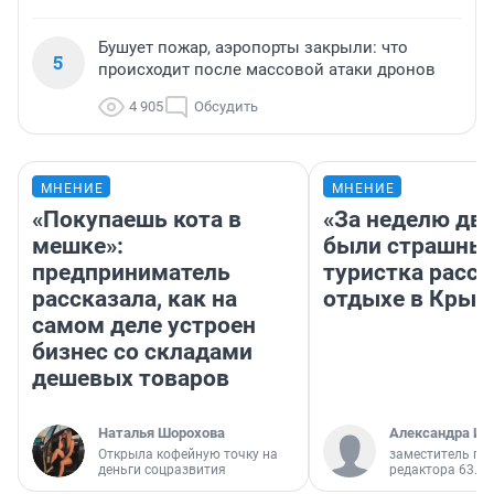
Бушует пожар, аэропорты закрыли: что
5
происходит после массовой атаки дронов
4 905
Обсудить
МНЕНИЕ
МНЕНИЕ
«Покупаешь кота в
«За неделю две
мешке»:
были страшные
предприниматель
туристка расск
рассказала, как на
отдыхе в Крым
самом деле устроен
бизнес со складами
дешевых товаров
Наталья Шорохова
Александра Ис
Открыла кофейную точку на
заместитель гл
деньги соцразвития
редактора 63.RU