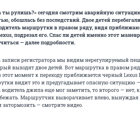
а ты рулишь?» сегодня смотрим аварийную ситуацию
тью, обошлась без последствий. Двое детей перебегал
 водитель маршрутки в правом ряду, видя приближа
exus, подрезал его. Спас ли детей именно этот манев
нчиться — далее подробности.
а записи регистратора мы видим нерегулируемый пе
орый выходят двое детей. Вот маршрутка в правом ря
в этот момент к переходу приближается черный Lexus 
утки видит это и предугадывает опасную ситуацию —
 водитель джипа еще мог заметить, то второго — нет, 
бежать. Маршрутчик выворачивает влево, вынуждая 
и затормозить — смотрите видео.