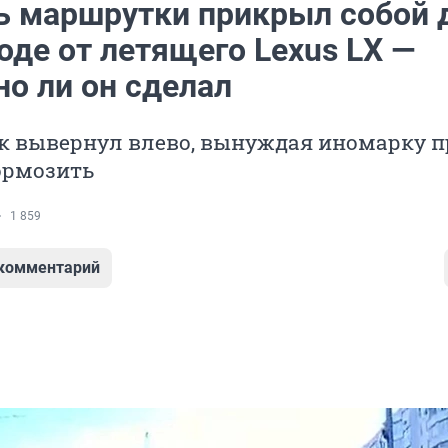
ь маршрутки прикрыл собой 
оде от летящего Lexus LX —
но ли он сделал
 вывернул влево, вынуждая иномарку п
ормозить
1 859
 комментарий