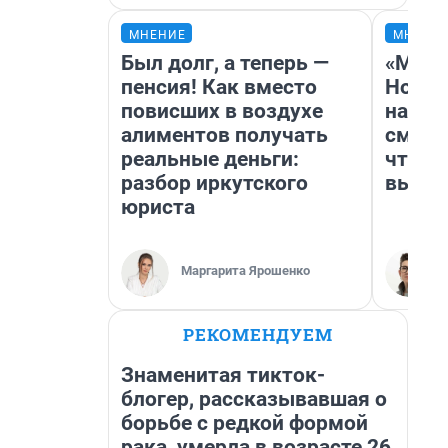
МНЕНИЕ
МНЕНИ
Был долг, а теперь —
«Мы в
пенсия! Как вместо
Нолан
повисших в воздухе
настр
алиментов получать
смотр
реальные деньги:
чтобы
разбор иркутского
выгля
юриста
Маргарита Ярошенко
РЕКОМЕНДУЕМ
Знаменитая тикток-
блогер, рассказывавшая о
борьбе с редкой формой
рака, умерла в возрасте 26