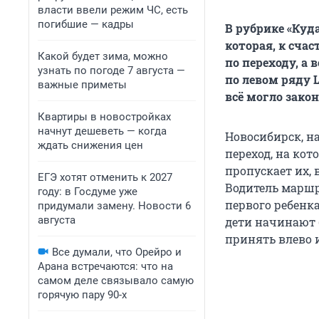
власти ввели режим ЧС, есть
погибшие — кадры
В рубрике «Куд
которая, к счас
Какой будет зима, можно
по переходу, а
узнать по погоде 7 августа —
по левом ряду L
важные приметы
всё могло зако
Квартиры в новостройках
начнут дешеветь — когда
Новосибирск, н
ждать снижения цен
переход, на кот
пропускает их, 
ЕГЭ хотят отменить к 2027
Водитель маршр
году: в Госдуме уже
первого ребенка
придумали замену. Новости 6
августа
дети начинают 
принять влево 
Все думали, что Орейро и
Арана встречаются: что на
самом деле связывало самую
горячую пару 90-х