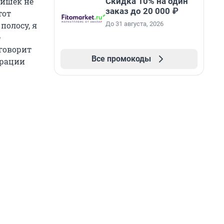
Скидка 10% на один
тишек не
заказ до 20 000 ₽
тот
До 31 августа, 2026
полосу, я
е
 говорит
Все промокоды
ерации