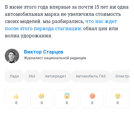
В июне этого года впервые за почти 15 лет ни одна
автомобильная марка не увеличила стоимость
своих моделей. мы разбирались,
что нас ждет
после этого периода стагнации
: обвал цен или
волна удорожания.
Виктор Старцев
Журналист национальной редакции
Лада
УАЗ
Автокредит
Автомобиль ГАЗ
Электром
0
0
0
0
0