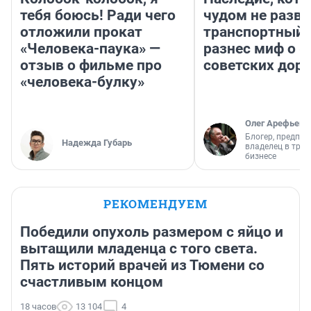
тебя боюсь! Ради чего
чудом не разва
отложили прокат
транспортный 
«Человека-паука» —
разнес миф о 
отзыв о фильме про
советских доро
«человека-булку»
Олег Арефьев
Блогер, предпри
Надежда Губарь
владелец в тра
бизнесе
РЕКОМЕНДУЕМ
Победили опухоль размером с яйцо и
вытащили младенца с того света.
Пять историй врачей из Тюмени со
счастливым концом
18 часов
13 104
4