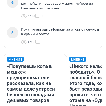
4
крупнейших продавцов маркетплейсов из
Байкальского региона
6 188
3
Иркутянина оштрафовали за отказ от службы
5
в армии и театре
4 906
3
МНЕНИЕ
МНЕНИЕ
«Покупаешь кота в
«Никого нельз
мешке»:
победить». О ч
предприниматель
главный блокб
рассказала, как на
этого года, ко
самом деле устроен
бьет рекорды 
бизнес со складами
прокате: честн
дешевых товаров
отзыв на «Оди
Нолана