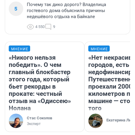
Почему так дико дорого? Владелица
5
гостевого дома объяснила причины
недешёвого отдыха на Байкале
4 550
9
МНЕНИЕ
МНЕНИЕ
«Никого нельзя
«Нет некрасив
победить». О чем
городов, есть
главный блокбастер
недофинансиро
этого года, который
Путешественн
бьет рекорды в
проехали 2000
прокате: честный
километров по 
отзыв на «Одиссею»
машине — стои
Нолана
того
Стас Соколов
Екатерина Лит
Эксперт