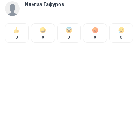
Ильгиз Гафуров
0
0
0
0
0