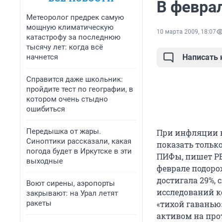
В февра
Метеоролог предрек самую
мощную климатическую
10 марта 2009, 18:07
катастрофу за последнюю
тысячу лет: когда всё
начнется
Написать
Справится даже школьник:
пройдите тест по географии, в
котором очень стыдно
ошибиться
Передышка от жары.
При инфляции в
Синоптики рассказали, какая
показать тольк
погода будет в Иркутске в эти
ПИФы, пишет РБК
выходные
феврале подоро
достигала 29%,
Воют сирены, аэропорты
исследований к
закрывают: на Урал летят
ракеты
«тихой гаванью
активом на про