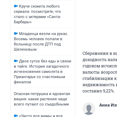
Круче сюжета любого
сериала: посмотрите, что
стало с актерами «Санта-
Барбары»
Младенца везли на руках.
Восемь человек попали в
больницу после ДТП под
Шелеховым
Сбережения в н
доходность нали
Двое суток без еды и связи
годовом исчисл
в тайге. История загадочного
исчезновения самолета в
валюты возросла:
Приангарье со счастливым
стабилизации к
финалом
недвижимость в
составил 9,22%.
Опасная петрушка и ядовитая
вишня: какие растения чаще
всего путают со съедобными
Анна Из
«Чисто все мамы и все