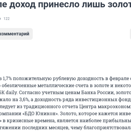
ле доход принесло лишь золо
122
 комментарий
 1,7% положительную рублевую доходность в феврале
о обезличенные металлические счета в золоте и некот
 daily. Согласно учетным ценам Банка России, золото
жало на 3,6%, а доходность ряда инвестиционных фон
 следует из традиционного отчета Центра макроэконо
омпании «БДО Юникон». Золото, которое кажется инв
» в кризисные времена, является наиболее прибыльн
тяжении последних месяцев, чему благоприятствовал