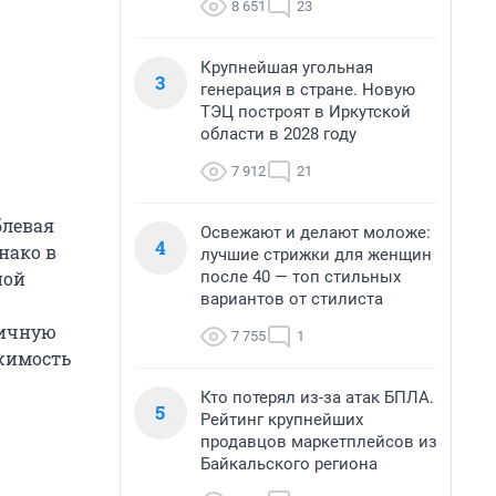
8 651
23
Крупнейшая угольная
3
генерация в стране. Новую
ТЭЦ построят в Иркутской
области в 2028 году
7 912
21
блевая
Освежают и делают моложе:
4
нако в
лучшие стрижки для женщин
после 40 — топ стильных
ной
вариантов от стилиста
личную
7 755
1
жимость
Кто потерял из-за атак БПЛА.
5
Рейтинг крупнейших
продавцов маркетплейсов из
Байкальского региона