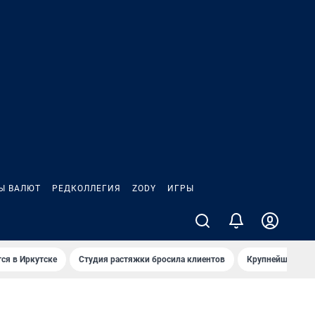
Ы ВАЛЮТ
РЕДКОЛЛЕГИЯ
ZODY
ИГРЫ
ся в Иркутске
Студия растяжки бросила клиентов
Крупнейшие про