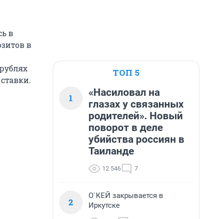
сь в
озитов в
 рублях
ТОП 5
 ставки.
«Насиловал на
1
глазах у связанных
родителей». Новый
поворот в деле
убийства россиян в
Таиланде
12 546
7
О`КЕЙ закрывается в
2
Иркутске