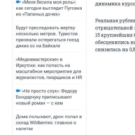
«Меня бесила моя роль»:
динамика курс
как сегодня выглядит Пуговка
из «Папиных дочек»
Реальная рублев
отрицательной 
Будут преследовать жертву
несколько метров. Туристов
15 крупнейших б
призвали остерегаться гнезд
обесценились на
диких ос на Байкале
снизилась на 0,
«Медиамастерская» в
Иркутске: как попасть на
масштабное мероприятие для
журналистов, пиарщиков и HR
«Не просто слух»: Федору
Бондарчуку приписывают
новый роман — с кем
Дома полыхают, дрон попал в
склад Wildberries: главное о
налетах