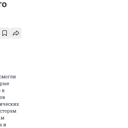
то
 смогли
орые
 в
дов
мических
есторам
ым
а и