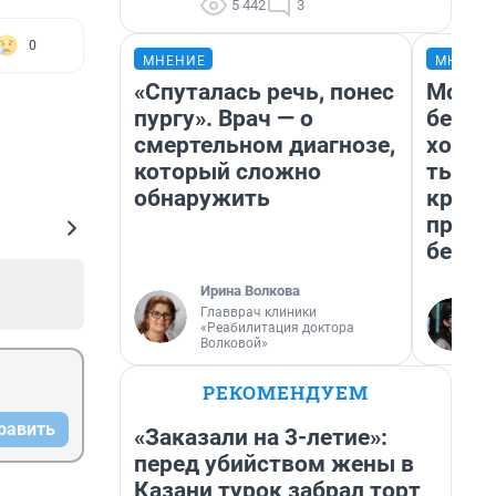
5 442
3
0
МНЕНИЕ
МНЕНИ
«Спуталась речь, понес
Мой б
пургу». Врач — о
береж
смертельном диагнозе,
хотел
который сложно
тысяч
обнаружить
креди
приех
безоп
Ирина Волкова
Главврач клиники
«Реабилитация доктора
Волковой»
РЕКОМЕНДУЕМ
равить
«Заказали на 3-летие»:
перед убийством жены в
Казани турок забрал торт