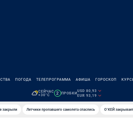
СТВА
ПОГОДА
ТЕЛЕПРОГРАММА
АФИША
ГОРОСКОП
КУРС
USD 80,93
СЕЙЧАС
2
ПРОБКИ
+30°C
EUR 93,19
е закрыли
Летчики пропавшего самолета спаслись
О`КЕЙ закрывает