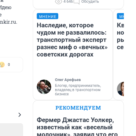
4 646
Обсудить
 Идею
е
МНЕНИЕ
МНЕНИ
kir.ru.
Наследие, которое
Кварт
чудом не развалилось:
но де
транспортный эксперт
рынок
разнес миф о «вечных»
сейча
советских дорогах
0
Олег Арефьев
Блогер, предприниматель,
владелец в транспортном
бизнесе
РЕКОМЕНДУЕМ
Фермер Джастас Уолкер,
известный как «веселый
молочник», заявил что его