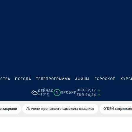
СТВА
ПОГОДА
ТЕЛЕПРОГРАММА
АФИША
ГОРОСКОП
КУРС
USD 82,17
СЕЙЧАС
1
ПРОБКИ
+19°C
EUR 94,84
е закрыли
Летчики пропавшего самолета спаслись
О`КЕЙ закрывает