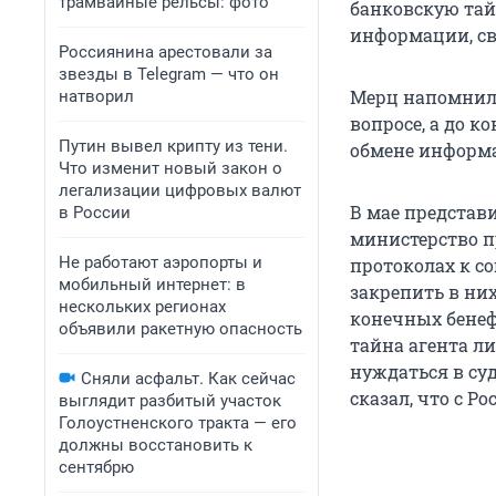
трамвайные рельсы: фото
банковскую тай
информации, с
Россиянина арестовали за
звезды в Telegram — что он
Мерц напомнил,
натворил
вопросе, а до 
Путин вывел крипту из тени.
обмене информ
Что изменит новый закон о
легализации цифровых валют
В мае представ
в России
министерство п
Не работают аэропорты и
протоколах к с
мобильный интернет: в
закрепить в ни
нескольких регионах
конечных бенеф
объявили ракетную опасность
тайна агента л
нуждаться в су
Сняли асфальт. Как сейчас
сказал, что с Р
выглядит разбитый участок
Голоустненского тракта — его
должны восстановить к
сентябрю