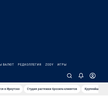
Ы ВАЛЮТ
РЕДКОЛЛЕГИЯ
ZODY
ИГРЫ
ся в Иркутске
Студия растяжки бросила клиентов
Крупнейшие про