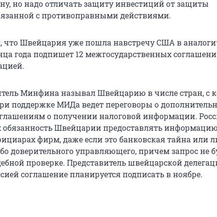
ну, но надо отличать защиту инвестиций от защиты
вязанной с противоправными действиями.
 что Швейцария уже пошла навстречу США в аналог
конца года подпишет 12 межгосударственных соглашени
ацией.
итель Минфина называл Швейцарию в числе стран, с
ри поддержке МИДа ведет переговоры о дополнитель
оглашениям о получении налоговой информации. Росс
х обязанность Швейцарии предоставлять информацию
ициарах фирм, даже если это банковская тайна или 
ибо доверительного управляющего, причем запрос не б
дебной проверке. Представитель швейцарской делегац
оссией соглашение планируется подписать в ноябре.