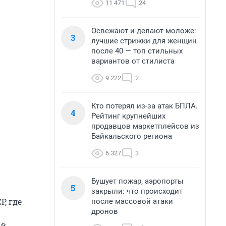
11 471
24
Освежают и делают моложе:
3
лучшие стрижки для женщин
после 40 — топ стильных
вариантов от стилиста
9 222
2
Кто потерял из-за атак БПЛА.
4
Рейтинг крупнейших
продавцов маркетплейсов из
Байкальского региона
6 327
3
Бушует пожар, аэропорты
5
закрыли: что происходит
, где
после массовой атаки
дронов
ой