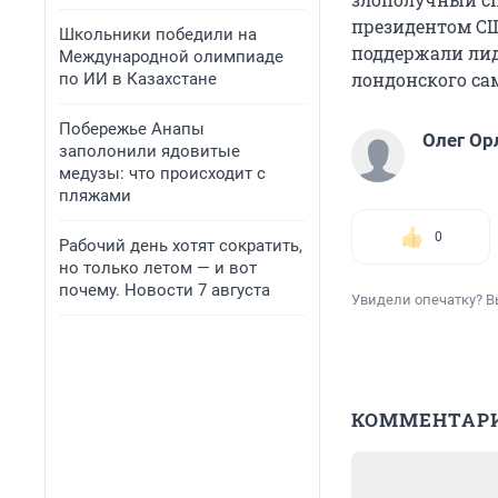
президентом СШ
Школьники победили на
поддержали ли
Международной олимпиаде
лондонского сам
по ИИ в Казахстане
Побережье Анапы
Олег Ор
заполонили ядовитые
медузы: что происходит с
пляжами
0
Рабочий день хотят сократить,
но только летом — и вот
почему. Новости 7 августа
Увидели опечатку? В
КОММЕНТАР