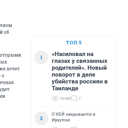
ичном
й об
ТОП 5
«Насиловал на
 которыми
1
глазах у связанных
ных
родителей». Новый
ия хочет
поворот в деле
 о
убийства россиян в
личная
Таиланде
удет
ии
13 655
7
О`КЕЙ закрывается в
2
Иркутске