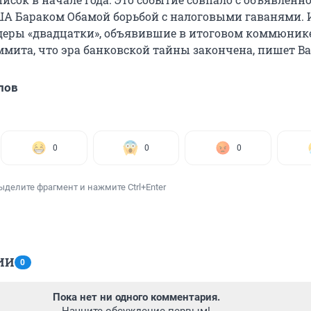
А Бараком Обамой борьбой с налоговыми гаванями.
деры «двадцатки», объявившие в итоговом коммюник
мита, что эра банковской тайны закончена, пишет Ban
лов
0
0
0
ыделите фрагмент и нажмите Ctrl+Enter
ИИ
0
Пока нет ни одного комментария.