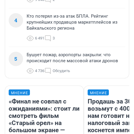
Кто потерял из-за атак БПЛА. Рейтинг
4
крупнейших продавцов маркетплейсов из
Байкальского региона
6 491
3
Бушует пожар, аэропорты закрыли: что
5
происходит после массовой атаки дронов
4 736
Обсудить
МНЕНИЕ
МНЕНИЕ
«Финал не совпал с
Продашь за 300
ожиданиями»: стоит ли
возьмут с 4000
смотреть фильм
нам готовит н
«Старый орел» на
налоговый зако
большом экране —
коснется импор