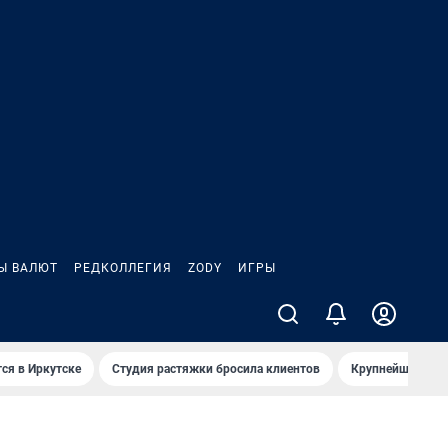
Ы ВАЛЮТ
РЕДКОЛЛЕГИЯ
ZODY
ИГРЫ
ся в Иркутске
Студия растяжки бросила клиентов
Крупнейшие про