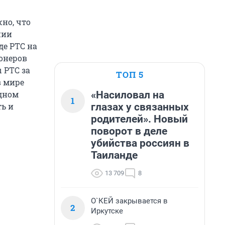
но, что
нии
де РТС на
ионеров
 РТС за
ТОП 5
в мире
«Насиловал на
одном
1
глазах у связанных
ь и
родителей». Новый
поворот в деле
убийства россиян в
Таиланде
13 709
8
О`КЕЙ закрывается в
2
Иркутске