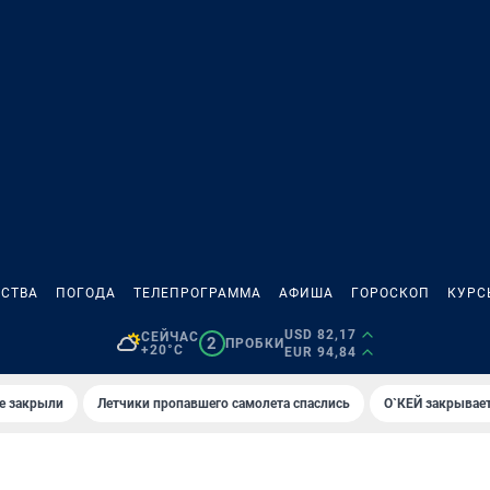
СТВА
ПОГОДА
ТЕЛЕПРОГРАММА
АФИША
ГОРОСКОП
КУРС
USD 82,17
СЕЙЧАС
2
ПРОБКИ
+20°C
EUR 94,84
е закрыли
Летчики пропавшего самолета спаслись
О`КЕЙ закрывает