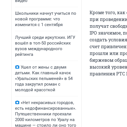
видео
Кроме того, ка
Школьники начнут учиться по
при проведении
новой программе: что
изменится с 1 сентября
получат свобод
IPO значимое, 
Лучший среди иркутских. ИГУ
создать условия
вошёл в топ-50 российских
счет привлечен
вузов международного
прошли или про
рейтинга
биржевом обращ
высокий уровен
Ушел от жены с двумя
детьми. Как главный качок
правления РТС 
«Уральских пельменей» в 54
года закрутил роман с
молодой красоткой
«Нет некрасивых городов,
есть недофинансированные».
Путешественники проехали
2000 километров по Уралу на
машине — стоило ли оно того