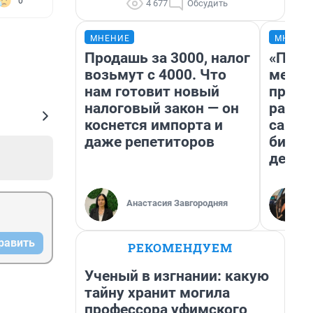
0
4 677
Обсудить
МНЕНИЕ
МНЕНИ
Продашь за 3000, налог
«Поку
возьмут с 4000. Что
мешке
нам готовит новый
предп
налоговый закон — он
расска
коснется импорта и
самом
даже репетиторов
бизне
дешев
Анастасия Завгородняя
равить
РЕКОМЕНДУЕМ
Ученый в изгнании: какую
тайну хранит могила
профессора уфимского