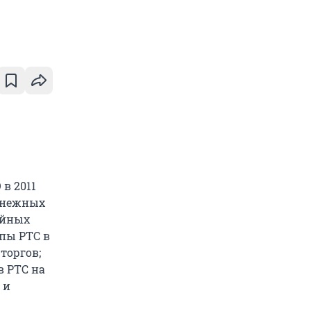
в 2011
денежных
ийных
пы РТС в
торгов;
в РТС на
 и