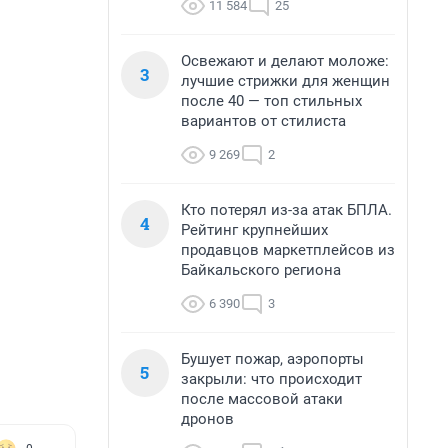
11 584
25
Освежают и делают моложе:
3
лучшие стрижки для женщин
после 40 — топ стильных
вариантов от стилиста
9 269
2
Кто потерял из-за атак БПЛА.
4
Рейтинг крупнейших
продавцов маркетплейсов из
Байкальского региона
6 390
3
Бушует пожар, аэропорты
5
закрыли: что происходит
после массовой атаки
дронов