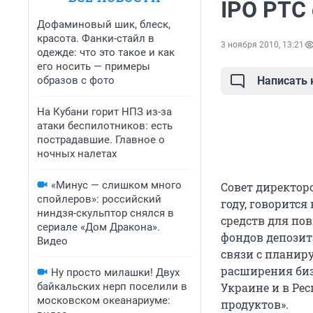
IPO РТС 
Дофаминовый шик, блеск,
красота. Фанки-стайл в
3 ноября 2010, 13:21
одежде: что это такое и как
его носить — примеры
образов с фото
Написать
На Кубани горит НПЗ из-за
атаки беспилотников: есть
пострадавшие. Главное о
ночных налетах
«Минус — слишком много
Совет директоро
спойлеров»: российский
году, говоритс
ниндзя-скульптор снялся в
средств для по
сериале «Дом Дракона».
фондов депозит
Видео
связи с планир
расширения биз
Ну просто милашки! Двух
байкальских нерп поселили в
Украине и в Ре
московском океанариуме:
продуктов».