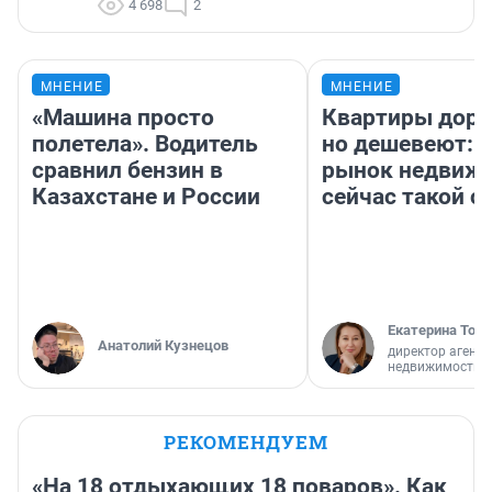
4 698
2
МНЕНИЕ
МНЕНИЕ
«Машина просто
Квартиры дор
полетела». Водитель
но дешевеют: 
сравнил бензин в
рынок недвиж
Казахстане и России
сейчас такой 
Екатерина Торо
Анатолий Кузнецов
директор агентс
недвижимости
РЕКОМЕНДУЕМ
«На 18 отдыхающих 18 поваров». Как