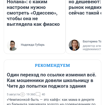
Нолана»: с каким
но дешевеют: 
настроем нужно
рынок недвиж
смотреть «Одиссею»,
сейчас такой 
чтобы она не
выглядела как фиаско
Екатерина Торо
Надежда Губарь
директор агентс
недвижимости
РЕКОМЕНДУЕМ
Один переход по ссылке изменил всё.
Как мошенники довели школьницу в
Чите до попытки поджога здания
5 августа
19 360
40
«Чемпионкой быть — это кайф»: как мама в декрете
из Барнаула завоевала золото на соревнованиях по