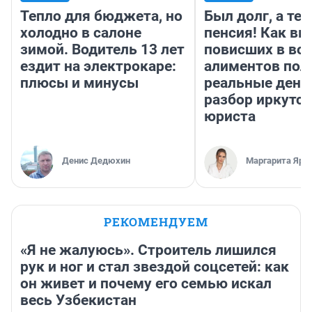
Тепло для бюджета, но
Был долг, а те
холодно в салоне
пенсия! Как вм
зимой. Водитель 13 лет
повисших в во
ездит на электрокаре:
алиментов пол
плюсы и минусы
реальные день
разбор иркутск
юриста
Денис Дедюхин
Маргарита Яро
РЕКОМЕНДУЕМ
«Я не жалуюсь». Строитель лишился
рук и ног и стал звездой соцсетей: как
он живет и почему его семью искал
весь Узбекистан