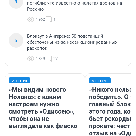
4
погибли: что известно о налетах дронов на
Россию
4 962
1
Блэкаут в Ангарске: 58 подстанций
5
обесточены из-за несанкционированных
раскопок
4 849
27
МНЕНИЕ
МНЕНИЕ
«Мы видим нового
«Никого нельз
Нолана»: с каким
победить». О ч
настроем нужно
главный блокб
смотреть «Одиссею»,
этого года, ко
чтобы она не
бьет рекорды 
выглядела как фиаско
прокате: честн
отзыв на «Оди