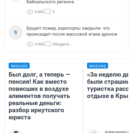
Байкальского региона
6 842
3
Бушует пожар, аэропорты закрыли: что
5
происходит после массовой атаки дронов
4 904
Обсудить
МНЕНИЕ
МНЕНИЕ
Был долг, а теперь —
«За неделю две
пенсия! Как вместо
были страшные
повисших в воздухе
туристка расск
алиментов получать
отдыхе в Крым
реальные деньги:
разбор иркутского
юриста
Александра Ис