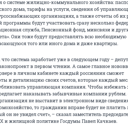
 о системе жилищно-коммунального хозяйства: пасп
ского дома, тарифы на услуги, сведения об управляю
урсоснабжающих организациях, а также отчеты об их р
й программы будут участвовать сразу несколько фед
ационная служба, Пенсионный фонд, минсвязи и друг
зета». Они тоже будут предоставлять всю необходимую
сающуюся того или иного дома и даже квартиры.
 что система заработает уже в следующем году – депу
аконопроект в первом чтении. А самое главное нововв
ервере в личном кабинете каждый россиянин сможет
оты и детализацию своих счетов, которые каждый ме
убликовать управляющая компания. Чтобы избежать 
редлагает наказывать забывчивые компании рублем. 
ганизация не выставит в электронном виде сведения
омохозяйство, то гражданин вправе будет не платить 
ый он не увидел счет», – сказал заместитель председат
Х и жилищной политике Госдумы Павел Качкаев.