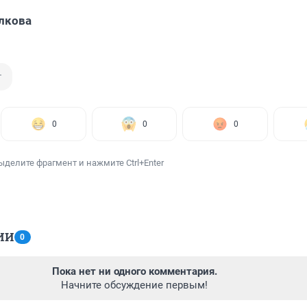
лкова
т
0
0
0
ыделите фрагмент и нажмите Ctrl+Enter
ИИ
0
Пока нет ни одного комментария.
Начните обсуждение первым!