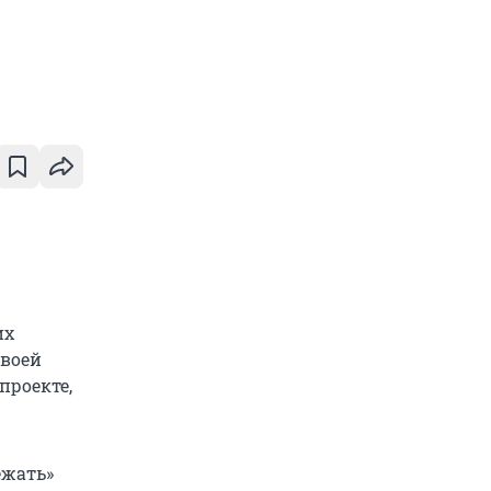
их
своей
проекте,
ежать»