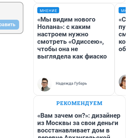
МНЕНИЕ
МНЕНИ
«Мы видим нового
«Спут
равить
Нолана»: с каким
пургу»
настроем нужно
смерт
смотреть «Одиссею»,
котор
чтобы она не
обнар
выглядела как фиаско
Надежда Губарь
РЕКОМЕНДУЕМ
«Вам зачем он?»: дизайнер
из Москвы за свои деньги
восстанавливает дом в
деревне Архангельской