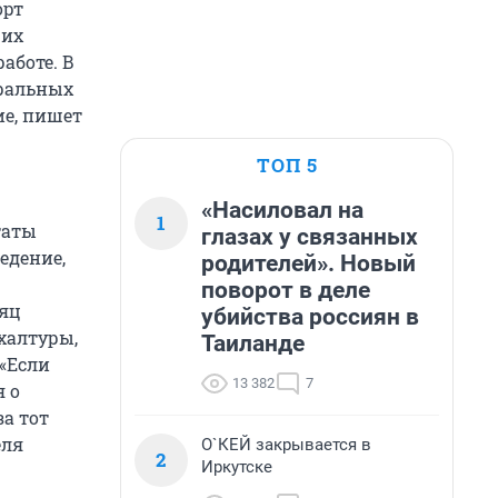
орт
щих
аботе. В
еральных
ие, пишет
ТОП 5
«Насиловал на
1
таты
глазах у связанных
едение,
родителей». Новый
поворот в деле
сяц
убийства россиян в
халтуры,
Таиланде
«Если
13 382
7
 о
за тот
еля
О`КЕЙ закрывается в
2
Иркутске