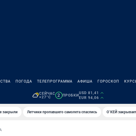
СТВА
ПОГОДА
ТЕЛЕПРОГРАММА
АФИША
ГОРОСКОП
КУРС
USD 81,41
СЕЙЧАС
2
ПРОБКИ
+27°C
EUR 94,06
е закрыли
Летчики пропавшего самолета спаслись
О`КЕЙ закрывает
А