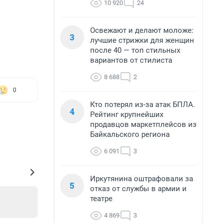
10 920
24
Освежают и делают моложе:
3
лучшие стрижки для женщин
после 40 — топ стильных
вариантов от стилиста
8 688
2
0
Кто потерял из-за атак БПЛА.
4
Рейтинг крупнейших
продавцов маркетплейсов из
Байкальского региона
6 091
3
Иркутянина оштрафовали за
5
отказ от службы в армии и
театре
4 869
3