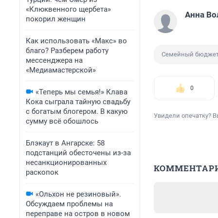
«Клюквенного щербета»
Анна Во
покорил женщин
Как использовать «Макс» во
благо? Разберем работу
Семейный бюдже
мессенджера на
«Медиамастерской»
0
«Теперь мы семья!» Клава
Кока сыграла тайную свадьбу
с богатым блогером. В какую
Увидели опечатку? В
сумму всё обошлось
Блэкаут в Ангарске: 58
подстанций обесточены из-за
несанкционированных
КОММЕНТАР
раскопок
«Ольхон не резиновый».
Обсуждаем проблемы на
переправе на остров в новом