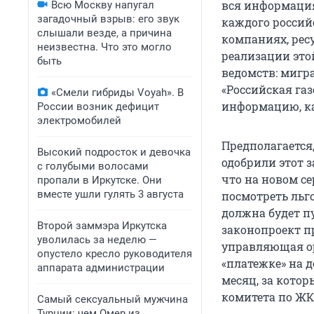
вся информация
Всю Москву напугал
загадочный взрыв: его звук
каждого россий
слышали везде, а причина
компаниях, рес
неизвестна. Что это могло
реализации это
быть
ведомств: мигр
«Российская га
«Смели гибриды Voyah». В
информацию, ка
России возник дефицит
электромобилей
Предполагается,
Высокий подросток и девочка
одобрили этот з
с голубыми волосами
что на новом с
пропали в Иркутске. Они
вместе ушли гулять 3 августа
посмотреть льг
должна будет п
Второй заммэра Иркутска
законопроект п
уволилась за неделю —
управляющая ор
опустело кресло руководителя
«платежке» на д
аппарата администрации
месяц, за котор
комитета по ЖК
Самый сексуальный мужчина
Турции: чем Омер из