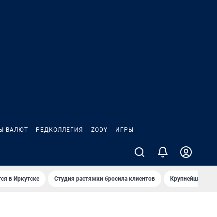
Ы ВАЛЮТ
РЕДКОЛЛЕГИЯ
ZODY
ИГРЫ
ся в Иркутске
Студия растяжки бросила клиентов
Крупнейшие про