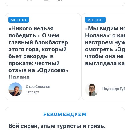
МНЕНИЕ
МНЕНИЕ
«Никого нельзя
«Мы видим нов
победить». О чем
Нолана»: с как
главный блокбастер
настроем нужн
этого года, который
смотреть «Оди
бьет рекорды в
чтобы она не
прокате: честный
выглядела как
отзыв на «Одиссею»
Нолана
Стас Соколов
Надежда Губар
Эксперт
РЕКОМЕНДУЕМ
Вой сирен, злые туристы и грязь.