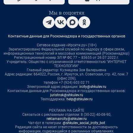
Мы в соцсетях
Контактные данные для Роскомнадзора и государственных органов
Сетевое издание «Ирсити.ру» (18+)
Зарегистрировано Федеральной службой по надзору в сфере связи,
информационных технологий и массовых коммуникаций (Роскомнадзор)
Регистрационный номер ЭЛ № ФС 77 – 83655 от 26.07.2022 г.
Учредитель: Общество с ограниченной ответственностью "ИНТЕРНЕТ
ТЕХНОЛОГИИ"
Главный редактор: Кузнецова Зоя Валерьевна
Адрес редакции: 664022, Россия, г. Иркутск, ул. Советская, стр. 42, пом. 7
(офис 206),
телефон +7 (924) 603 02 71
Электронный адрес редакции:
ircity@shkulev.ru
Контактные данные для Роскомнадзора и государственных органов:
juristnsk@shkulev.ru
Техподдержка:
help@shkulev.ru
РЕКЛАМА НА САЙТЕ
Связаться с рекламным отделом: 8 (30-22) 40-08-90,
reklamaircity@shkulev.ru
Чат-бот в телеграм:
@shkulev_social_ircity_bot
Редакция сайта не несет ответственности за достоверность
информации, содержащейся в рекламных объявлениях.