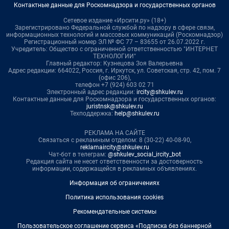
Контактные данные для Роскомнадзора и государственных органов
Сетевое издание «Ирсити.ру» (18+)
Зарегистрировано Федеральной службой по надзору в сфере связи,
информационных технологий и массовых коммуникаций (Роскомнадзор)
Регистрационный номер ЭЛ № ФС 77 – 83655 от 26.07.2022 г.
Учредитель: Общество с ограниченной ответственностью "ИНТЕРНЕТ
ТЕХНОЛОГИИ"
Главный редактор: Кузнецова Зоя Валерьевна
Адрес редакции: 664022, Россия, г. Иркутск, ул. Советская, стр. 42, пом. 7
(офис 206),
телефон +7 (924) 603 02 71
Электронный адрес редакции:
ircity@shkulev.ru
Контактные данные для Роскомнадзора и государственных органов:
juristnsk@shkulev.ru
Техподдержка:
help@shkulev.ru
РЕКЛАМА НА САЙТЕ
Связаться с рекламным отделом: 8 (30-22) 40-08-90,
reklamaircity@shkulev.ru
Чат-бот в телеграм:
@shkulev_social_ircity_bot
Редакция сайта не несет ответственности за достоверность
информации, содержащейся в рекламных объявлениях.
Информация об ограничениях
Политика использования cookies
Рекомендательные системы
Пользовательское соглашение сервиса «Подписка без баннерной