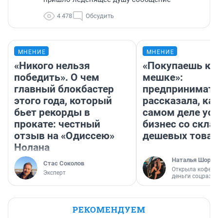
4 478
Обсудить
МНЕНИЕ
МНЕНИЕ
«Никого нельзя
«Покупаешь ко
победить». О чем
мешке»:
главный блокбастер
предпринимат
этого года, который
рассказала, как
бьет рекорды в
самом деле ус
прокате: честный
бизнес со скл
отзыв на «Одиссею»
дешевых това
Нолана
Наталья Шорох
Стас Соколов
Открыла кофейн
Эксперт
деньги соцразв
РЕКОМЕНДУЕМ