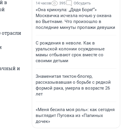
й в
14 часов
395
Обсудить
ой
«Она крикнула: „Дядя Боря!“»
Москвичка исчезла ночью у океана
во Вьетнаме. Что произошло в
последние минуты пропажи девушки
е отрасли
С рождения в неволе. Как в
и
уральской колонии осужденные
мамы отбывают срок вместе со
своими детьми
рачный и
Знаменитая тикток-блогер,
рассказывавшая о борьбе с редкой
формой рака, умерла в возрасте 26
лет
«Меня бесила моя роль»: как сегодня
выглядит Пуговка из «Папиных
дочек»