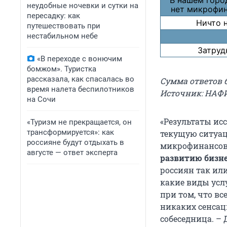
В нашем горо
неудобные ночевки и сутки на
нет микрофи
пересадку: как
Ничто 
путешествовать при
нестабильном небе
Затруд
«В переходе с вонючим
бомжом». Туристка
рассказала, как спасалась во
Сумма ответов 
время налета беспилотников
Источник: НАФ
на Сочи
«Результаты ис
«Туризм не прекращается, он
трансформируется»: как
текущую ситуац
россияне будут отдыхать в
микрофинансов
августе — ответ эксперта
развитию бизн
россиян так ил
какие виды усл
при том, что вс
никаких сенсац
собеседница. –