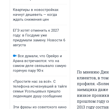
Квартиры в новостройках
начнут дешеветь — когда
ждать снижения цен
ЕГЭ хотят отменить к 2027
году: в Госдуме уже
придумали замену. Новости 6
августа
Все думали, что Орейро и
Арана встречаются: что на
самом деле связывало самую
горячую пару 90-х
По мнению Дина
клиентов, в том
«Простите нас за всё». С
профиля. «Боле
телефона исчезнувшей в тайге
заемщика даже м
семьи Усольцевых пришло
низкое проникн
леденящее душу сообщение
прошлом году с
2013 году соста
Эти фразы из советского кино