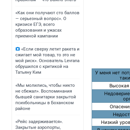
«Как они получают сто баллов
— серьезный вопрос». О
кризисе ЕГЭ, всего
образования и ужасах
приемной кампании
«Если сверху летит ракета и
сжигает мой товар, то это не
мой риск». Основатель Levrana
обрушился с критикой на
Татьяну Ким
У меня нет по
так
«Мы молились, чтобы никто
Высокая
не сбежал». Воспоминания
Недоверие
бывшей санитарки закрытой
ор
психбольницы в Боханском
Опасени
районе
Недост
«Рейс задерживается».
Низкий уро
Закрытые аэропорты,