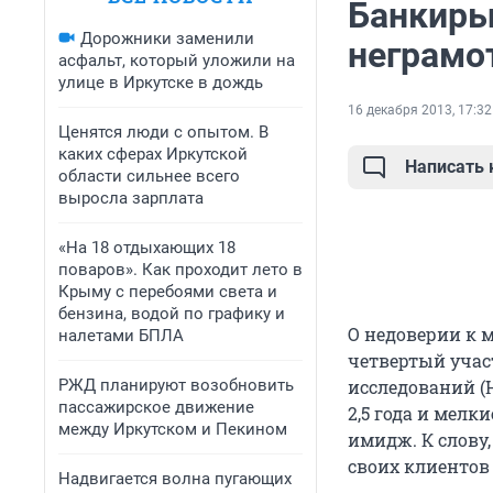
Банкиры
Дорожники заменили
неграмо
асфальт, который уложили на
улице в Иркутске в дождь
16 декабря 2013, 17:32
Ценятся люди с опытом. В
каких сферах Иркутской
Написать
области сильнее всего
выросла зарплата
«На 18 отдыхающих 18
поваров». Как проходит лето в
Крыму с перебоями света и
бензина, водой по графику и
О недоверии к
налетами БПЛА
четвертый учас
РЖД планируют возобновить
исследований (Н
пассажирское движение
2,5 года и мел
между Иркутском и Пекином
имидж. К слову,
своих клиентов
Надвигается волна пугающих