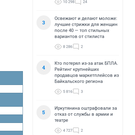
10 298
24
Освежают и делают моложе:
3
лучшие стрижки для женщин
после 40 — топ стильных
вариантов от стилиста
8 286
2
Кто потерял из-за атак БПЛА.
4
Рейтинг крупнейших
продавцов маркетплейсов из
Байкальского региона
5 816
3
Иркутянина оштрафовали за
5
отказ от службы в армии и
театре
4 727
2