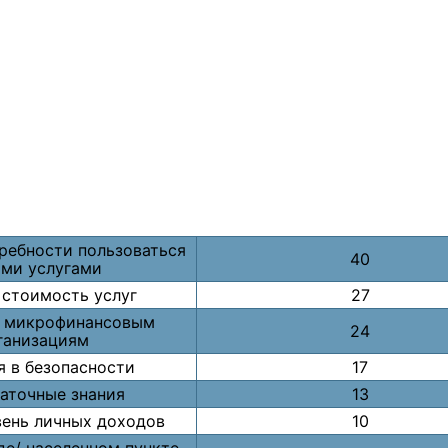
требности пользоваться
40
ими услугами
 стоимость услуг
27
 микрофинансовым
24
ганизациям
я в безопасности
17
аточные знания
13
вень личных доходов
10