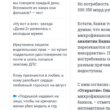
вы говорите каждый день.
Но потребность
Вспомните из каких они
300-350 млрд ру
фильмов? — тест
Кстати, банки т
«Ну вот и всё»: звезда
«Дома-2» развелась с
думаю, что воз
молодым мужем
микрофинансовы
а
налитик Банк
Иркутянина лишили
пересекаются с
водительских прав — он купил
некорректно». 
поддельное удостоверение по
востребованы с
почте и опять попался
экипажу ДПС
разным причина
недоступны.
Кому признаются в любви, а
кому разобьют сердце:
С ним согласна
любовный гороскоп на август
«Открытие» Оль
микрофинансовы
«Подушкой надавил на
лицо, чтобы не кричала»:
банков, – отме
жених убил модель и год
неграмотные лю