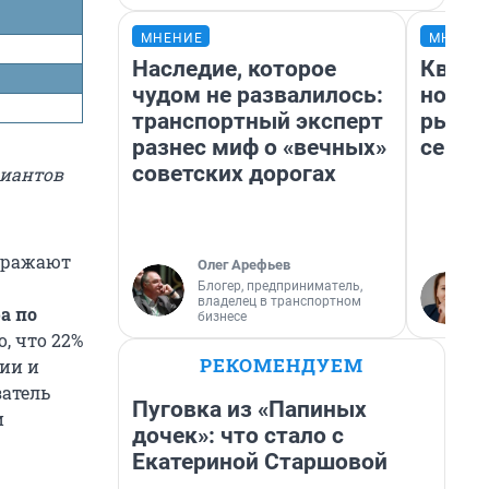
МНЕНИЕ
МНЕНИ
Наследие, которое
Кварт
чудом не развалилось:
но де
транспортный эксперт
рынок
разнес миф о «вечных»
сейча
советских дорогах
риантов
отражают
Олег Арефьев
Блогер, предприниматель,
владелец в транспортном
а по
бизнесе
о, что 22%
РЕКОМЕНДУЕМ
ии и
затель
Пуговка из «Папиных
и
дочек»: что стало с
Екатериной Старшовой