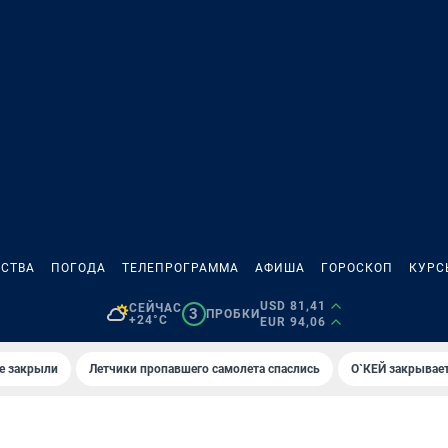
СТВА
ПОГОДА
ТЕЛЕПРОГРАММА
АФИША
ГОРОСКОП
КУРС
USD 81,41
СЕЙЧАС
3
ПРОБКИ
+24°C
EUR 94,06
е закрыли
Летчики пропавшего самолета спаслись
О`КЕЙ закрывает