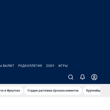
Ы ВАЛЮТ
РЕДКОЛЛЕГИЯ
ZODY
ИГРЫ
ся в Иркутске
Студия растяжки бросила клиентов
Крупнейшие про