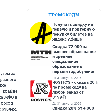
ПРОМОКОДЫ
Получить скидку на
первую и повторную
покупку билетов на
Яндекс Афише
Скидка 72 000 на
высшее образование
и среднее
специальное
образование в
первый год обучения
угом за
До 31 августа, 2026
 разного
ROSTIC'S - скидка 20%
ние
по промокоду на
– крайне
любой заказ от
ка МФО в
3199₽!
 рост в
До 31 августа, 2026
Скидка 20% от 4 000
 рублей.