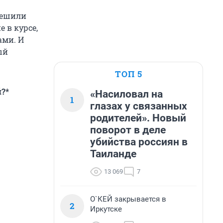
решили
 в курсе,
ами. И
ый
ТОП 5
?*
«Насиловал на
1
глазах у связанных
родителей». Новый
поворот в деле
убийства россиян в
Таиланде
13 069
7
О`КЕЙ закрывается в
2
Иркутске