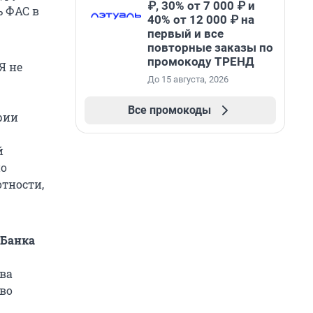
₽, 30% от 7 000 ₽ и
ь ФАС в
40% от 12 000 ₽ на
первый и все
повторные заказы по
промокоду ТРЕНД
Я не
До 15 августа, 2026
Все промокоды
рии
й
по
тности,
 Банка
ва
ово