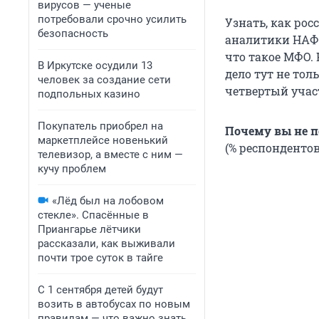
вирусов — ученые
потребовали срочно усилить
Узнать, как ро
безопасность
аналитики НАФИ.
что такое МФО. 
В Иркутске осудили 13
дело тут не тол
человек за создание сети
четвертый участ
подпольных казино
Покупатель приобрел на
Почему вы не 
маркетплейсе новенький
(% респонденто
телевизор, а вместе с ним —
кучу проблем
«Лёд был на лобовом
стекле». Спасённые в
Приангарье лётчики
рассказали, как выживали
почти трое суток в тайге
С 1 сентября детей будут
возить в автобусах по новым
правилам — что важно знать