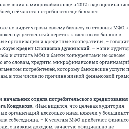
 населения в микрозаймах еще в 2012 году оценивалис
блей, сейчас эта потребность еще больше».
оже не видят угрозы своему бизнесу со стороны МФО. «
можен существенный переток клиентов из банков в
е организации и кредитные кооперативы, – говорит
а Хоум Кредит
Станислав Дужинский
. – Наши аудито
лабо и считать МФО и банки конкурентами не совсем
По его словам, кредиты микрофинансовых организаци
егментом потребителей, которому банковские услуги 
м, в том числе по причине низкой финансовой грамо
 и
начальник отдела потребительского кредитования
га Кондакова
. «Нам видится, что целевая аудитория
х организаций несколько иная, нежели у большинст
тила собеседница. – К услугам МФО прибегают финанс
ди, с низким доходом, зачастую официально не