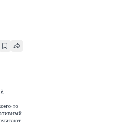
ый
сего-то
гативный
 считают