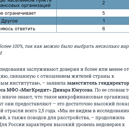
де/ населенном пункте
2
нансовых организаций
не ограничивает
5
Другое
1
няюсь ответить
6
более 100%, так как можно было выбрать несколько ва
И
следования заслуживают доверия и более или менее 
ию, связанную с отношением жителей страны к
ым институтам», – заявила
заместитель гендиректор
еса МФО «МигКредит» Динара Юнусова
. По ее словам т
и иначе знают, что такое микрофинансовые организац
уг они предоставляют – это достаточно высокий пока
ей отрасли всего 2,5 года. «Мы не видим в исследовани
ий, а также поводов для расстройства, – продолжила
 Для России характерен высокий уровень недоверия к