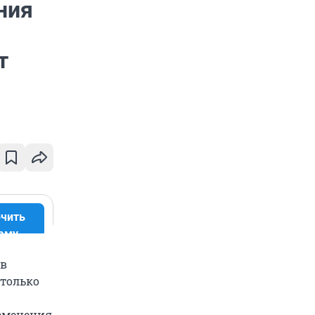
ния
т
чить
аму
 в
 только
изменения