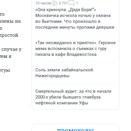
10 часов
3 731
1
«Она крикнула: „Дядя Боря!“»
то
Москвичка исчезла ночью у океана
влены на
во Вьетнаме. Что произошло в
последние минуты пропажи девушки
о
простой.
«Так неожиданно и приятно». Героиня
мема вспомнила о съемках с гуру
 случае у
пикапа в кафе Владивостока
тем я
угую
Соль земли забайкальской.
Нижегородцевы
Смертельный аудит: за что в начале
2000-х убили бывшего главбуха
нефтяной компании Уфы
ПРОМОКОДЫ