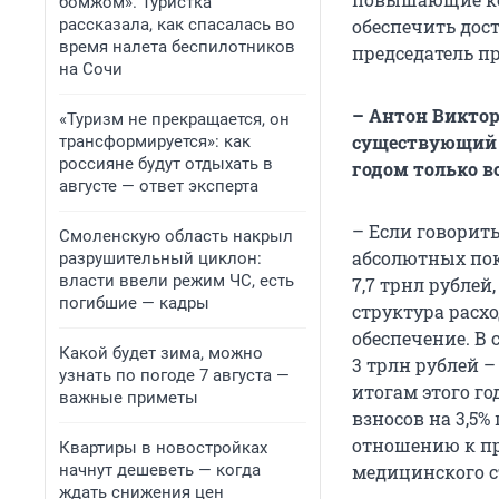
бомжом». Туристка
рассказала, как спасалась во
обеспечить дос
время налета беспилотников
председатель п
на Сочи
– Антон Виктор
«Туризм не прекращается, он
существующий 
трансформируется»: как
россияне будут отдыхать в
годом только в
августе — ответ эксперта
– Если говорить
Смоленскую область накрыл
абсолютных пока
разрушительный циклон:
власти ввели режим ЧС, есть
7,7 трнл рублей
погибшие — кадры
структура расх
обеспечение. В
Какой будет зима, можно
3 трлн рублей –
узнать по погоде 7 августа —
итогам этого г
важные приметы
взносов на 3,5
отношению к пр
Квартиры в новостройках
начнут дешеветь — когда
медицинского с
ждать снижения цен