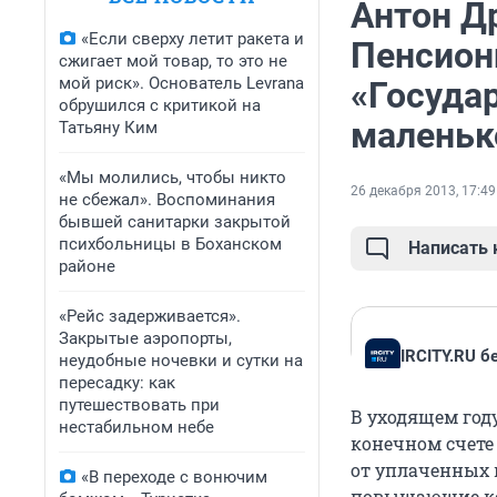
Антон Д
«Если сверху летит ракета и
Пенсион
сжигает мой товар, то это не
мой риск». Основатель Levrana
«Государ
обрушился с критикой на
маленьк
Татьяну Ким
«Мы молились, чтобы никто
26 декабря 2013, 17:49
не сбежал». Воспоминания
бывшей санитарки закрытой
психбольницы в Боханском
Написать
районе
«Рейс задерживается».
Закрытые аэропорты,
IRCITY.RU б
неудобные ночевки и сутки на
пересадку: как
путешествовать при
В уходящем году
нестабильном небе
конечном счете
от уплаченных в
«В переходе с вонючим
повышающие коэ