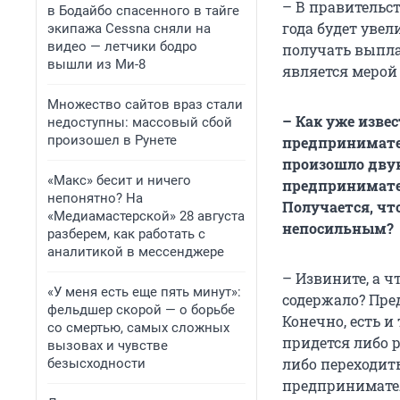
– В правительст
в Бодайбо спасенного в тайге
года будет увел
экипажа Cessna сняли на
видео — летчики бодро
получать выпла
вышли из Ми-8
является мерой
Множество сайтов враз стали
– Как уже изве
недоступны: массовый сбой
произошел в Рунете
предпринимател
произошло двук
«Макс» бесит и ничего
предпринимател
непонятно? На
Получается, чт
«Медиамастерской» 28 августа
непосильным?
разберем, как работать с
аналитикой в мессенджере
– Извините, а ч
«У меня есть еще пять минут»:
содержало? Пре
фельдшер скорой — о борьбе
Конечно, есть и
со смертью, самых сложных
придется либо р
вызовах и чувстве
либо переходит
безысходности
предпринимател