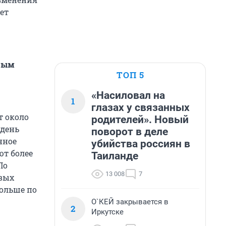
ет
дым
ТОП 5
«Насиловал на
1
глазах у связанных
т около
родителей». Новый
 день
поворот в деле
нное
убийства россиян в
ют более
Таиланде
По
13 008
7
овых
больше по
О`КЕЙ закрывается в
2
Иркутске