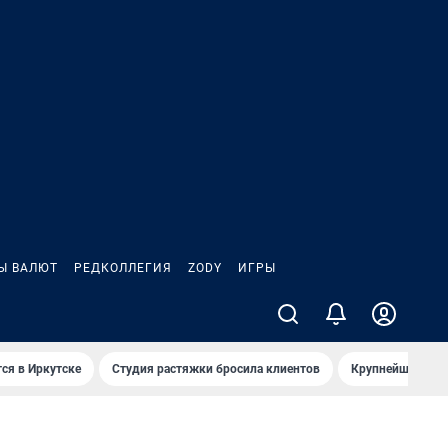
Ы ВАЛЮТ
РЕДКОЛЛЕГИЯ
ZODY
ИГРЫ
ся в Иркутске
Студия растяжки бросила клиентов
Крупнейшие про