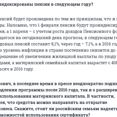
индексированы пенсии в следующем году?
енсий будет произведена по тем же принципам, что и 
ы. Напомню, что 1 февраля пенсии будут проиндекси
, а 1 апреля – с учетом роста доходов Пенсионного ф
щегося на сегодняшний день прогноза, в следующем г
вых пенсий составит 8,1%, через год – 7,1%, а в 2016 го
о уровень инфляции в стране постепенно снизится до 4
решение об увеличении жилищной выплаты по уходу 
ами, а материнский семейный капитал вырастет с 408
сяч в 2016 году.
ович, в последнее время в прессе неоднократно под
родлении программы после 2016 года, так и о расшире
спользования материнского капитала. В частности,
ея, что средства можно направлять на открытие
изнеса. Скажите, стоит ли российским семьям надеят
зможностей использования сертификата?