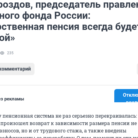
роздов, председатель правле
ного фонда России:
ственная пенсия всегда буде
ой»
235
 комментарий
Отклю
ез рекламы
рекл
 пенсионная система не раз серьезно перекраивалась:
 произошел возврат к зависимости размера пенсии не
зносов, но и от трудового стажа, а также введены
ффициенты за переработку. О том, помогут ли эти 