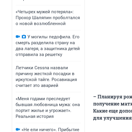
«Четырех мужей потеряла»:
Прохор Шаляпин проболтался
о новой возлюбленной
У могилы педофила. Его
смерть разделила страну на
два лагеря, а защитника детей
отправила за решетку
Летчики Cessna назвали
причину жесткой посадки в
иркутской тайге. Росавиация
считает это аварией
– Планируя рож
«Меня годами преследует
получение матк
бывшая любовница мужа: она
Какие еще доп
портит жилье и угрожает».
Реальная история
для улучшения
«Не ели ничего». Прибытие