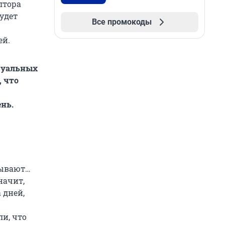
лтора
будет
Все промокоды
ей.
идуальных
, что
нь.
тывают…
начит,
 дней,
и, что