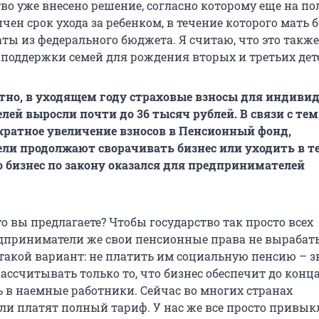
во уже внесено решение, согласно которому еще на по
ичен срок ухода за ребенком, в течение которого мать 
ты из федерального бюджета. Я считаю, что это также
 поддержки семей для рождения вторых и третьих дет
стно, в уходящем году страховые взносы для индив
ей выросли почти до 36 тысяч рублей. В связи с тем
ратное увеличение взносов в Пенсионный фонд,
и продолжают сворачивать бизнес или уходить в те
о бизнес по закону оказался для предпринимателей
то вы предлагаете? Чтобы государство так просто всех
дприниматели же свои пенсионные права не выраба
 такой вариант: не платить им социальную пенсию – з
ассчитывать только то, что бизнес обеспечит до конца
ь в наемные работники. Сейчас во многих странах
и платят полный тариф. У нас же все просто привыкл