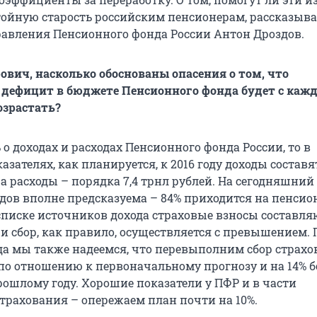
тойную старость российским пенсионерам, рассказыва
равления Пенсионного фонда России Антон Дроздов.
ович, насколько обоснованы опасения о том, что
дефицит в бюджете Пенсионного фонда будет с каж
озрастать?
 о доходах и расходах Пенсионного фонда России, то в
зателях, как планируется, к 2016 году доходы составя
, а расходы – порядка 7,4 трнл рублей. На сегодняшний
одов вполне предсказуема – 84% приходится на пенсио
 списке источников дохода страховые взносы составля
 и сбор, как правило, осуществляется с превышением. 
ода мы также надеемся, что перевыполним сбор страх
% по отношению к первоначальному прогнозу и на 14% 
ошлому году. Хорошие показатели у ПФР и в части
трахования – опережаем план почти на 10%.