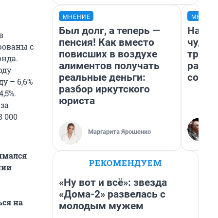
МНЕНИЕ
МНЕНИ
Был долг, а теперь —
Насле
в
пенсия! Как вместо
чудом
рованы с
повисших в воздухе
транс
онда.
алиментов получать
разне
оду
реальные деньги:
совет
ду – 6,6%
разбор иркутского
,5%.
юриста
за
 000
Маргарита Ярошенко
нимался
РЕКОМЕНДУЕМ
нии
«Ну вот и всё»: звезда
«Дома-2» развелась с
ься на
молодым мужем