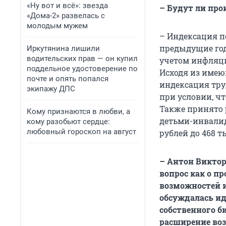
«Ну вот и всё»: звезда
– Будут ли про
«Дома-2» развелась с
молодым мужем
– Индексация п
предыдущие год
Иркутянина лишили
водительских прав — он купил
учетом инфляции
поддельное удостоверение по
Исходя из имею
почте и опять попался
индексация трудо
экипажу ДПС
при условии, чт
Также принято 
Кому признаются в любви, а
детьми-инвалид
кому разобьют сердце:
любовный гороскоп на август
рублей до 468 ты
– Антон Виктор
вопрос как о п
возможностей и
обсуждалась ид
собственного б
расширение во