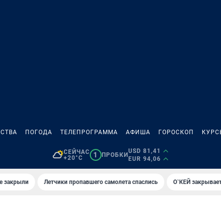
СТВА
ПОГОДА
ТЕЛЕПРОГРАММА
АФИША
ГОРОСКОП
КУРС
USD 81,41
СЕЙЧАС
1
ПРОБКИ
+20°C
EUR 94,06
е закрыли
Летчики пропавшего самолета спаслись
О`КЕЙ закрывает