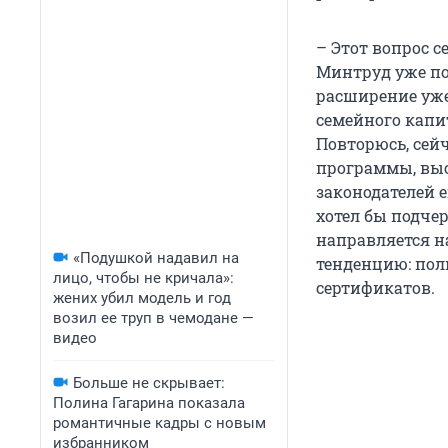
– Этот вопрос с
Минтруд уже по
расширение уж
семейного капи
Повторюсь, сей
программы, выс
законодателей е
хотел бы подче
направляется н
«Подушкой надавил на
тенденцию: пол
лицо, чтобы не кричала»:
сертификатов.
жених убил модель и год
возил ее труп в чемодане —
видео
Больше не скрывает:
Полина Гагарина показала
романтичные кадры с новым
избранником