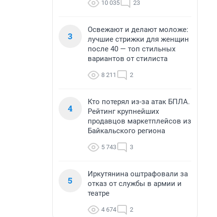
10 035
23
Освежают и делают моложе:
3
лучшие стрижки для женщин
после 40 — топ стильных
вариантов от стилиста
8 211
2
Кто потерял из-за атак БПЛА.
4
Рейтинг крупнейших
продавцов маркетплейсов из
Байкальского региона
5 743
3
Иркутянина оштрафовали за
5
отказ от службы в армии и
театре
4 674
2