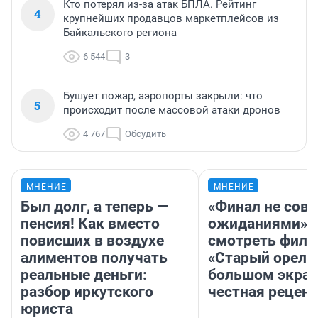
Кто потерял из-за атак БПЛА. Рейтинг
4
крупнейших продавцов маркетплейсов из
Байкальского региона
6 544
3
Бушует пожар, аэропорты закрыли: что
5
происходит после массовой атаки дронов
4 767
Обсудить
МНЕНИЕ
МНЕНИЕ
Был долг, а теперь —
«Финал не совп
пенсия! Как вместо
ожиданиями»: 
повисших в воздухе
смотреть фил
алиментов получать
«Старый орел» 
реальные деньги:
большом экран
разбор иркутского
честная рецен
юриста