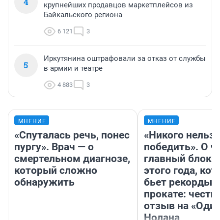
4
крупнейших продавцов маркетплейсов из
Байкальского региона
6 121
3
Иркутянина оштрафовали за отказ от службы
5
в армии и театре
4 883
3
МНЕНИЕ
МНЕНИЕ
«Спуталась речь, понес
«Никого нельз
пургу». Врач — о
победить». О ч
смертельном диагнозе,
главный блокб
который сложно
этого года, ко
обнаружить
бьет рекорды 
прокате: честн
отзыв на «Оди
Нолана