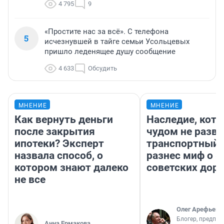
4 795
9
«Простите нас за всё». С телефона
5
исчезнувшей в тайге семьи Усольцевых
пришло леденящее душу сообщение
4 633
Обсудить
МНЕНИЕ
МНЕНИЕ
Как вернуть деньги
Наследие, кото
после закрытия
чудом не разва
ипотеки? Эксперт
транспортный 
назвала способ, о
разнес миф о 
котором знают далеко
советских доро
не все
Олег Арефьев
Блогер, предпри
Анна Ермакова