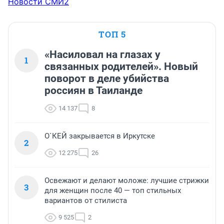
Новости СМИ2
ТОП 5
«Насиловал на глазах у
1
связанных родителей». Новый
поворот в деле убийства
россиян в Таиланде
14 137
8
О`КЕЙ закрывается в Иркутске
2
12 275
26
Освежают и делают моложе: лучшие стрижки
3
для женщин после 40 — топ стильных
вариантов от стилиста
9 525
2