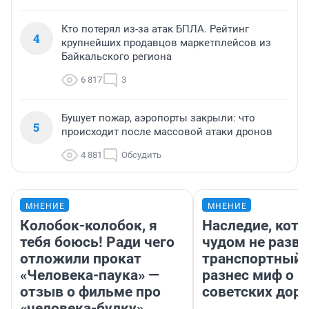
Кто потерял из-за атак БПЛА. Рейтинг
4
крупнейших продавцов маркетплейсов из
Байкальского региона
6 817
3
Бушует пожар, аэропорты закрыли: что
5
происходит после массовой атаки дронов
4 881
Обсудить
МНЕНИЕ
МНЕНИЕ
Колобок-колобок, я
Наследие, кото
тебя боюсь! Ради чего
чудом не разва
отложили прокат
транспортный 
«Человека-паука» —
разнес миф о 
отзыв о фильме про
советских доро
«человека-булку»