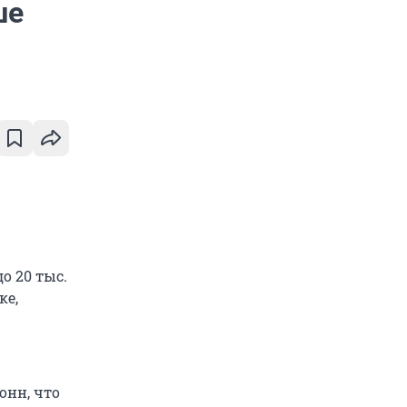
ше
о 20 тыс.
ке,
онн, что