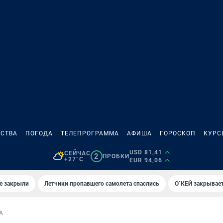
СТВА
ПОГОДА
ТЕЛЕПРОГРАММА
АФИША
ГОРОСКОП
КУРС
USD 81,41
СЕЙЧАС
2
ПРОБКИ
+27°C
EUR 94,06
е закрыли
Летчики пропавшего самолета спаслись
О`КЕЙ закрывает
А