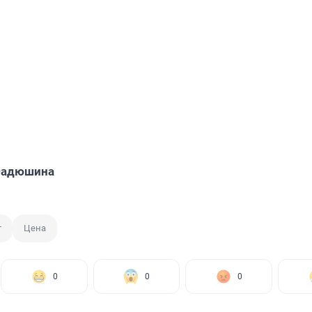
Фадюшина
т
Цена
0
0
0