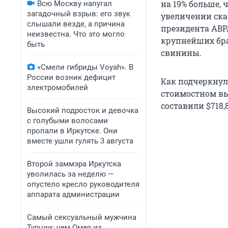
на 19% больше,
Всю Москву напугал
загадочный взрыв: его звук
увеличении сказ
слышали везде, а причина
президента ABP
неизвестна. Что это могло
крупнейших бра
быть
свинины.
«Смели гибриды Voyah». В
России возник дефицит
Как подчеркнул
электромобилей
стоимостном вы
составили $718,
Высокий подросток и девочка
с голубыми волосами
пропали в Иркутске. Они
вместе ушли гулять 3 августа
Второй заммэра Иркутска
уволилась за неделю —
опустело кресло руководителя
аппарата администрации
Самый сексуальный мужчина
Турции: чем Омер из