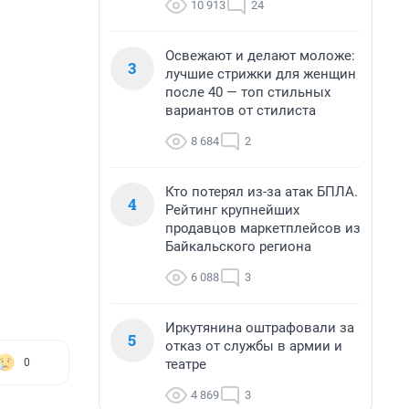
10 913
24
Освежают и делают моложе:
3
лучшие стрижки для женщин
после 40 — топ стильных
вариантов от стилиста
8 684
2
Кто потерял из-за атак БПЛА.
4
Рейтинг крупнейших
продавцов маркетплейсов из
Байкальского региона
6 088
3
Иркутянина оштрафовали за
5
отказ от службы в армии и
театре
0
4 869
3