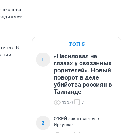
нте слова
ъединяет
ТОП 5
тели». В
зилии
«Насиловал на
1
глазах у связанных
родителей». Новый
поворот в деле
убийства россиян в
Таиланде
13 379
7
О`КЕЙ закрывается в
2
Иркутске