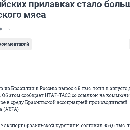
ийских прилавках стало боль
ского мяса
107
 комментарий
р из Бразилии в Россию вырос с 8 тыс. тонн в августе д
е. Об этом сообщает ИТАР-ТАСС со ссылкой на коммюни
ое в среду Бразильской ассоциацией производителей
 (ABPA).
ре экспорт бразильской курятины составил 359,6 тыс. т