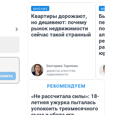
МНЕНИЕ
МНЕНИ
Квартиры дорожают,
Был до
но дешевеют: почему
пенси
рынок недвижимости
повис
сейчас такой странный
алиме
реаль
разбо
юрист
Екатерина Торопова
директор агентства
недвижимости
равить
РЕКОМЕНДУЕМ
«Не рассчитала силы»: 18-
летняя ужурка пыталась
успокоить трехмесячного
сына и убила его