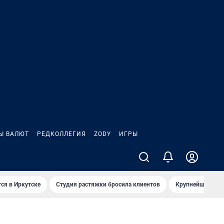
Ы ВАЛЮТ
РЕДКОЛЛЕГИЯ
ZODY
ИГРЫ
ся в Иркутске
Студия растяжки бросила клиентов
Крупнейшие про